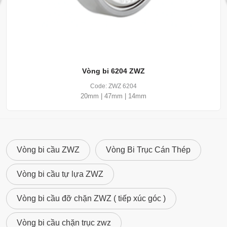
Độ
Z3 (≤ 35
Tương
Tương đương:
rung
dB)
đương
Đảm bảo độ êm
(Z)
mặc định
cho quạt công
nghiệp, motor
HVAC
Vòng bi 6204 ZWZ
Tải
~3.25 kN
3.45 kN
SKF dẫn đầu:
Code: ZWZ 6204
động
Tuổi thọ lý thuyết
20mm | 47mm | 14mm
(C)
dài hơn ~19%
trong điều kiện tải
giống nhau
Tải
1.37 kN
1.37 kN
Bằng nhau: Cùng
Vòng bi cầu ZWZ
Vòng Bi Trục Cán Thép
tĩnh
chịu được tải tĩnh
(C0)
trước biến dạng
Vòng bi cầu tự lựa ZWZ
vĩnh viễn
Vòng bi cầu đỡ chặn ZWZ ( tiếp xúc góc )
Phớt
2RS1
2RSH
SKF vượt trội:
kín
(NBR tiếp
(NBR ma
Chống bụi xi
Vòng bi cầu chặn trục zwz
xúc)
sát cao)
măng, than tốt