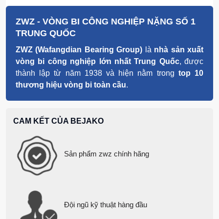
dụng. Với mức rung động trung bình <0.8 mm/s khi
gắn vào mô tơ chính (đạt chuẩn ISO 10816), ZWZ
ZWZ - VÒNG BI CÔNG NGHIỆP NẶNG SỐ 1
không chỉ là lựa chọn thay thế, mà là giải pháp kỹ
TRUNG QUỐC
thuật tối ưu - đặc biệt với những ứng dụng <30,000
vòng/phút.
ZWZ (Wafangdian Bearing Group)
là
nhà sản xuất
vòng bi công nghiệp lớn nhất Trung Quốc
, được
Chọn ZWZ, nếu bạn muốn giải pháp công nghiệp
thành lập từ năm 1938 và hiện nằm trong
top 10
đáng tin cậy, có sẵn trong vòng 48 giờ.
thương hiệu vòng bi toàn cầu
.
CAM KẾT CỦA BEJAKO
Sản phẩm zwz chính hãng
Đội ngũ kỹ thuật hàng đầu