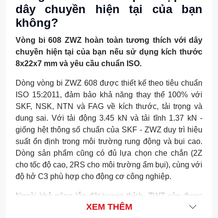
dây chuyền hiện tại của bạn
không?
Vòng bi 608 ZWZ hoàn toàn tương thích với dây
chuyền hiện tại của bạn nếu sử dụng kích thước
8x22x7 mm và yêu cầu chuẩn ISO.
Dòng vòng bi ZWZ 608 được thiết kế theo tiêu chuẩn
ISO 15:2011, đảm bảo khả năng thay thế 100% với
SKF, NSK, NTN và FAG về kích thước, tải trọng và
dung sai. Với tải động 3.45 kN và tải tĩnh 1.37 kN -
giống hệt thông số chuẩn của SKF - ZWZ duy trì hiệu
suất ổn định trong môi trường rung động và bụi cao.
Dòng sản phẩm cũng có đủ lựa chọn che chắn (2Z
cho tốc độ cao, 2RS cho môi trường ẩm bụi), cùng với
độ hở C3 phù hợp cho động cơ công nghiệp.
Ngoài khả năng lắp đặt tương thích, ZWZ còn được
XEM THÊM
các nhà máy lớn tại Việt Nam xác nhận hiệu quả sử