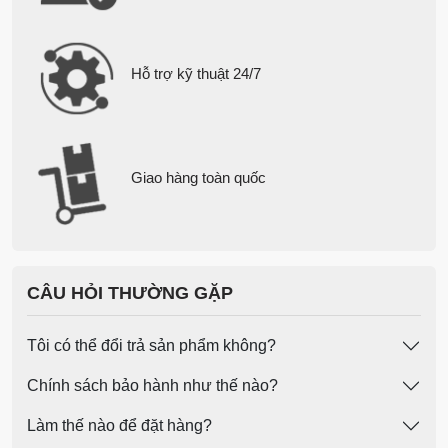
Hỗ trợ kỹ thuật 24/7
Giao hàng toàn quốc
CÂU HỎI THƯỜNG GẶP
Những thông số kỹ thuật nào
bảo đảm độ chính xác “chuẩn
Tôi có thể đổi trả sản phẩm không?
SKF”?
Chính sách bảo hành như thế nào?
Độ chính xác “chuẩn SKF” được đảm bảo khi
vòng bi đáp ứng đồng thời cấp chính xác P6, độ
Làm thế nào để đặt hàng?
rung Z3, tải động cao và hệ thống phớt kín đáng