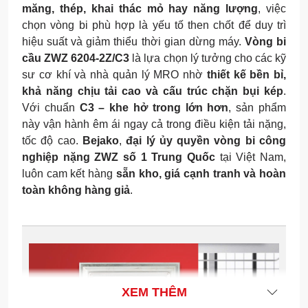
măng, thép, khai thác mỏ hay năng lượng
, việc
chọn vòng bi phù hợp là yếu tố then chốt để duy trì
hiệu suất và giảm thiểu thời gian dừng máy.
Vòng bi
cầu ZWZ 6204-2Z/C3
là lựa chọn lý tưởng cho các kỹ
sư cơ khí và nhà quản lý MRO nhờ
thiết kế bền bỉ,
khả năng chịu tải cao và cấu trúc chặn bụi kép
.
Với chuẩn
C3 – khe hở trong lớn hơn
, sản phẩm
này vận hành êm ái ngay cả trong điều kiện tải nặng,
tốc độ cao.
Bejako
,
đại lý ủy quyền vòng bi công
nghiệp nặng ZWZ số 1 Trung Quốc
tại Việt Nam,
luôn cam kết hàng
sẵn kho, giá cạnh tranh và hoàn
toàn không hàng giả
.
XEM THÊM