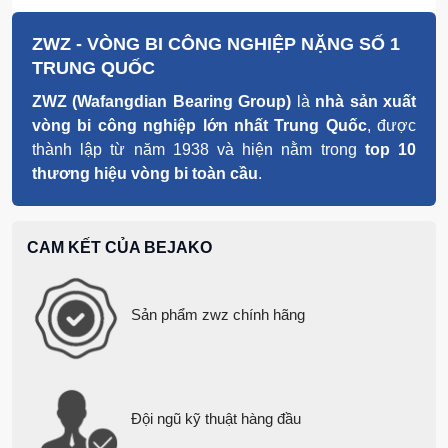
ZWZ - VÒNG BI CÔNG NGHIỆP NẶNG SỐ 1
TRUNG QUỐC
ZWZ (Wafangdian Bearing Group)
là
nhà sản xuất
vòng bi công nghiệp lớn nhất Trung Quốc
, được
thành lập từ năm 1938 và hiện nằm trong
top 10
thương hiệu vòng bi toàn cầu
.
Thư uỷ quyền chứng nhận
Bejako
,
đại lý ủy
quyền vòng bi công nghiệp nặng ZWZ số 1
Trung Quốc
CAM KẾT CỦA BEJAKO
Lợi ích khi chọn vòng bi ZWZ
6204-2Z/C3
Sản phẩm zwz chính hãng
Lợi ích khi chọn vòng bi ZWZ 6204-2Z/C3 là khả
năng vận hành ổn định trong môi trường công
nghiệp khắc nghiệt nhờ cấu tạo tối ưu và độ bền
cao.
Đội ngũ kỹ thuật hàng đầu