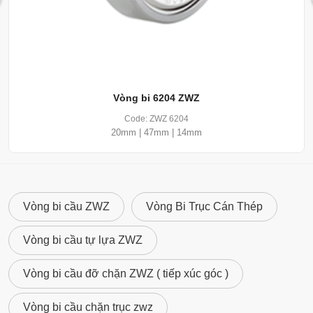
Ứng dụng thực tế / ai nên dùng?
Vòng bi cầu ZWZ 6204-2Z/C3
là lựa chọn lý tưởng
cho các thiết bị vận hành trong môi trường công
nghiệp khắc nghiệt, đặc biệt phù hợp với
động cơ
công nghiệp, hộp số máy trộn bê tông và quạt nhà
máy
– những nơi yêu cầu độ bền, vận hành ổn định
Vòng bi 6204 ZWZ
và bảo trì tối ưu.
Code: ZWZ 6204
20mm | 47mm | 14mm
Vòng bi cầu ZWZ
Vòng Bi Trục Cán Thép
Vòng bi cầu tự lựa ZWZ
Vòng bi cầu đỡ chặn ZWZ ( tiếp xúc góc )
Vòng bi cầu chặn trục zwz