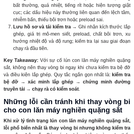
bất thường, quá nhiệt, tiếng rít hoặc hiện tượng giật
cục; các dấu hiệu này thường liên quan đến lệch tâm,
nhiễm bẩn, thiếu bôi trơn hoặc preload sai.
Lưu hồ sơ và tái kiểm tra
→ Ghi nhận kích thước lắp
ghép, giá trị mô-men siết, preload, chất bôi trơn, xu
hướng nhiệt độ và độ rung; kiểm tra lại sau giai đoạn
chạy rà đầu tiên.
Key Takeaway:
Với sự cố lún con lăn máy nghiền quặng
sắt, không nên thay vòng bi ngay khi chưa kiểm tra bệ đỡ
và điều kiện lắp ghép. Quy tắc ngắn gọn nhất là:
kiểm tra
bệ đỡ → xác minh lắp ghép → chứng minh đường
truyền tải → chạy rà có kiểm soát
.
Những lỗi cần tránh khi thay vòng bi
cho con lăn máy nghiền quặng sắt
Khi xử lý tình trạng lún con lăn máy nghiền quặng sắt,
lỗi phổ biến nhất là thay vòng bi nhưng không kiểm tra