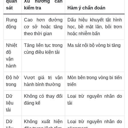
quan
Xu hướng cần
sát
kiểm tra
Hàm ý chẩn đoán
Rung
Cao hơn đường
Dấu hiệu khuyết tật hình
động
cơ sở hoặc tăng
học, bề mặt lăn, bôi trơn
theo thời gian
hoặc nhiễm bẩn
Nhiệt
Tăng liên tục trong
Ma sát nội bộ vòng bi tăng
độ
cùng điều kiện tải
vận
hành
Độ hở
Vượt giá trị vận
Mòn bên trong vòng bi tiến
trong
hành bình thường
triển
Dữ
Không có thay đổi
Loại trừ nguyên nhân do
liệu
đáng kể
tải
tải
Dữ
Không xuất hiện
Loại trừ nguyên nhân do