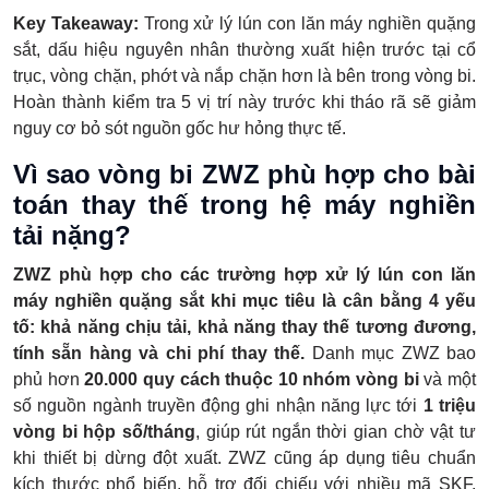
Key Takeaway:
Trong xử lý lún con lăn máy nghiền quặng
sắt, dấu hiệu nguyên nhân thường xuất hiện trước tại cổ
trục, vòng chặn, phớt và nắp chặn hơn là bên trong vòng bi.
Hoàn thành kiểm tra 5 vị trí này trước khi tháo rã sẽ giảm
nguy cơ bỏ sót nguồn gốc hư hỏng thực tế.
Vì sao vòng bi ZWZ phù hợp cho bài
toán thay thế trong hệ máy nghiền
tải nặng?
ZWZ phù hợp cho các trường hợp xử lý lún con lăn
máy nghiền quặng sắt khi mục tiêu là cân bằng 4 yếu
tố: khả năng chịu tải, khả năng thay thế tương đương,
tính sẵn hàng và chi phí thay thế.
Danh mục ZWZ bao
phủ hơn
20.000 quy cách thuộc 10 nhóm vòng bi
và một
số nguồn ngành truyền động ghi nhận năng lực tới
1 triệu
vòng bi hộp số/tháng
, giúp rút ngắn thời gian chờ vật tư
khi thiết bị dừng đột xuất. ZWZ cũng áp dụng tiêu chuẩn
kích thước phổ biến, hỗ trợ đối chiếu với nhiều mã SKF,