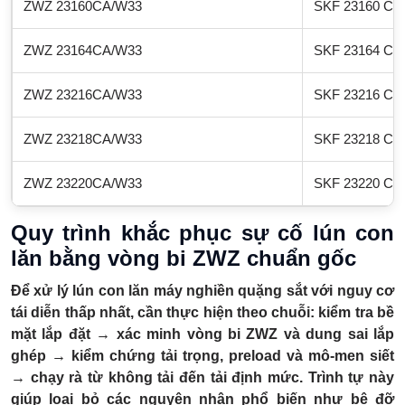
ZWZ 23160CA/W33
SKF 23160 CA
ZWZ 23164CA/W33
SKF 23164 CA
ZWZ 23216CA/W33
SKF 23216 CA
ZWZ 23218CA/W33
SKF 23218 CA
ZWZ 23220CA/W33
SKF 23220 CA
Quy trình khắc phục sự cố lún con
lăn bằng vòng bi ZWZ chuẩn gốc
Để xử lý lún con lăn máy nghiền quặng sắt với nguy cơ
tái diễn thấp nhất, cần thực hiện theo chuỗi: kiểm tra bề
mặt lắp đặt → xác minh vòng bi ZWZ và dung sai lắp
ghép → kiểm chứng tải trọng, preload và mô-men siết
→ chạy rà từ không tải đến tải định mức. Trình tự này
giúp loại bỏ các nguyên nhân phổ biến như bệ đỡ