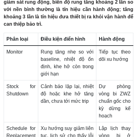
giám sát rung động, biên độ rung tăng khoảng 2 lần so
với nền bình thường là tín hiệu cần hành động; tăng
khoảng 3 lần là tín hiệu đưa thiết bị ra khỏi vận hành để
can thiệp bảo trì.
Phân loại
Điều kiện điển hình
Hành động
Monitor
Rung tăng nhẹ so với
Tiếp tục theo
baseline, nhiệt độ ổn
dõi xu hướng
định, khe hở còn trong
giới hạn
Stock for
Cảnh báo lặp lại, nhiệt
Dự phòng
Shutdown
độ hoặc khe hở tăng
vòng bi ZWZ
dần, chưa tới mức trip
chuẩn gốc cho
kỳ dừng kế
hoạch
Schedule for
Xu hướng suy giảm liên
Lập lịch thay
Replacement
tục, lịch sử cho thấy lỗi
vòng bi ở