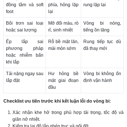
đồng tâm và soft
phía, hỏng lặp
rung lặp lại
foot
lại
Bôi trơn sai loại
Mỡ đổi màu, rò
Vòng bi nóng,
hoặc sai lượng
rỉ, sinh nhiệt
tiếng ồn tăng
Ép lắp sai
Rỗ bề mặt lăn,
Rung tiếp tục dù
phương pháp
mài mòn sớm
đã thay mới
hoặc nhiễm bẩn
khi lắp
Tải nặng ngay sau
Hư hỏng bề
Vòng bi không ổn
lắp đặt
mặt giai đoạn
định vận hành
đầu
Checklist ưu tiên trước khi kết luận lỗi do vòng bi:
Xác nhận khe hở trong phù hợp tải trọng, tốc độ và
giãn nở nhiệt.
Kiểm tra lại độ lắp ghép trục và gối đỡ.