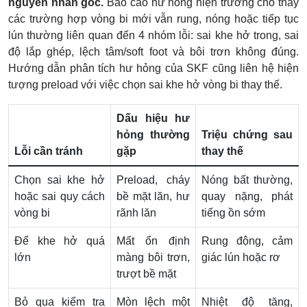
nguyên nhân gốc.
Báo cáo hư hỏng hiện trường cho thấy
các trường hợp vòng bi mới vẫn rung, nóng hoặc tiếp tục
lún thường liên quan đến 4 nhóm lỗi: sai khe hở trong, sai
độ lắp ghép, lệch tâm/soft foot và bôi trơn không đúng.
Hướng dẫn phân tích hư hỏng của SKF cũng liên hệ hiện
tượng preload với việc chọn sai khe hở vòng bi thay thế.
Dấu hiệu hư
hỏng thường
Triệu chứng sau
Lỗi cần tránh
gặp
thay thế
Chọn sai khe hở
Preload, cháy
Nóng bất thường,
hoặc sai quy cách
bề mặt lăn, hư
quay nặng, phát
vòng bi
rãnh lăn
tiếng ồn sớm
Để khe hở quá
Mất ổn định
Rung động, cảm
lớn
màng bôi trơn,
giác lún hoặc rơ
trượt bề mặt
Bỏ qua kiểm tra
Mòn lệch một
Nhiệt độ tăng,