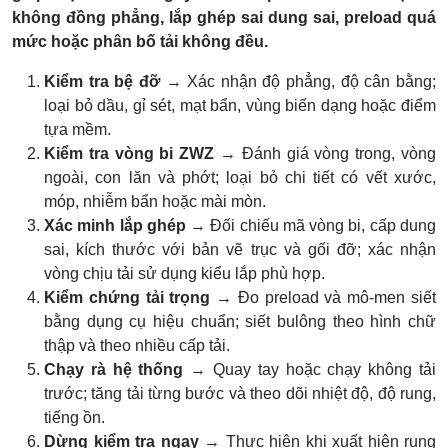
không đồng phẳng, lắp ghép sai dung sai, preload quá
mức hoặc phân bố tải không đều.
Kiểm tra bệ đỡ
→ Xác nhận độ phẳng, độ cân bằng;
loại bỏ dầu, gỉ sét, mạt bẩn, vùng biến dạng hoặc điểm
tựa mềm.
Kiểm tra vòng bi ZWZ
→ Đánh giá vòng trong, vòng
ngoài, con lăn và phớt; loại bỏ chi tiết có vết xước,
móp, nhiễm bẩn hoặc mài mòn.
Xác minh lắp ghép
→ Đối chiếu mã vòng bi, cấp dung
sai, kích thước với bản vẽ trục và gối đỡ; xác nhận
vòng chịu tải sử dụng kiểu lắp phù hợp.
Kiểm chứng tải trọng
→ Đo preload và mô-men siết
bằng dụng cụ hiệu chuẩn; siết bulông theo hình chữ
thập và theo nhiều cấp tải.
Chạy rà hệ thống
→ Quay tay hoặc chạy không tải
trước; tăng tải từng bước và theo dõi nhiệt độ, độ rung,
tiếng ồn.
Dừng kiểm tra ngay
→ Thực hiện khi xuất hiện rung