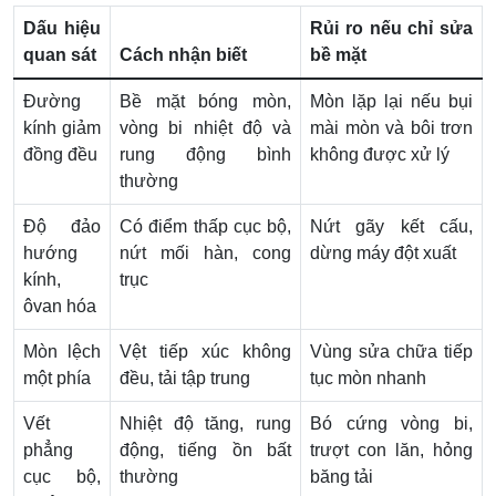
Dấu hiệu
Rủi ro nếu chỉ sửa
quan sát
Cách nhận biết
bề mặt
Đường
Bề mặt bóng mòn,
Mòn lặp lại nếu bụi
kính giảm
vòng bi nhiệt độ và
mài mòn và bôi trơn
đồng đều
rung động bình
không được xử lý
thường
Độ đảo
Có điểm thấp cục bộ,
Nứt gãy kết cấu,
hướng
nứt mối hàn, cong
dừng máy đột xuất
kính,
trục
ôvan hóa
Mòn lệch
Vệt tiếp xúc không
Vùng sửa chữa tiếp
một phía
đều, tải tập trung
tục mòn nhanh
Vết
Nhiệt độ tăng, rung
Bó cứng vòng bi,
phẳng
động, tiếng ồn bất
trượt con lăn, hỏng
cục bộ,
thường
băng tải