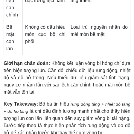
liệu
đặc trưng lệch tâm
alignment
căn
chỉnh
Bề
Không có dấu hiệu
Loại trừ nguyên nhân do
mặt
mòn cục bộ chi
mài mòn bề mặt
con
phối
lăn
Giới hạn chẩn đoán:
Không kết luận vòng bi hỏng chỉ dựa
trên hiện tượng lún. Cần đối chiếu dữ liệu rung động, nhiệt
độ và độ hở trong. Nếu thiếu dữ liệu giám sát tình trạng,
nguy cơ nhầm lẫn với sai lệch căn chỉnh hoặc mài mòn bề
mặt vẫn tồn tại.
Key Takeaway:
Bộ ba tín hiệu
rung động tăng + nhiệt độ tăng
là chỉ dấu định lượng mạnh nhất cho thấy hiện
+ độ hở tăng
tượng lún con lăn liên quan đến suy giảm vòng bi tải nặng.
Bước tiếp theo là thực hiện phân tích rung động và đo độ
hở để xác nhận trước khi thay thế cụm vòng bi.