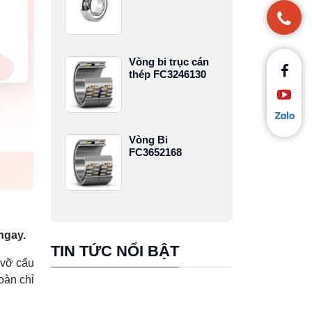
Vòng bi trục cán
thép FC3246130
Vòng Bi
FC3652168
ngay.
TIN TỨC NỔI BẬT
 vỡ cấu
oàn chỉ