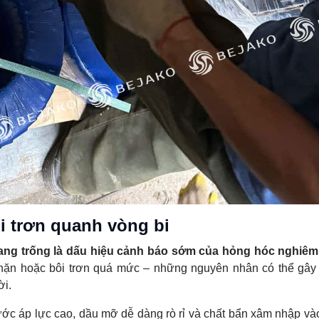
i trơn quanh vòng bi
tang trống là dấu hiệu cảnh báo sớm của hỏng hóc nghiêm
hặn hoặc bôi trơn quá mức – những nguyên nhân có thể gây
ời.
 nước áp lực cao, dầu mỡ dễ dàng rò rỉ và chất bẩn xâm nhập vào