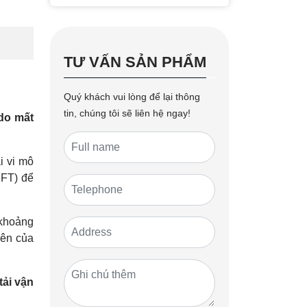
TƯ VẤN SẢN PHẨM
Quý khách vui lòng để lại thông
tin, chúng tôi sẽ liên hệ ngay!
 do mất
i vi mô
FFT) để
 khoảng
iên của
tải vận