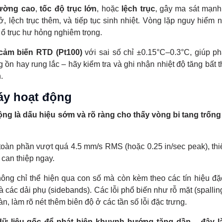
rường cao
,
tốc độ trục lớn
, hoặc
lệch trục
, gây ma sát mạnh
 lệch trục thêm, và tiếp tục sinh nhiệt. Vòng lặp nguy hiểm 
 ổ trục hư hỏng nghiêm trọng.
cảm biến RTD (Pt100)
với sai số chỉ ±0.15°C–0.3°C, giúp ph
 ồn hay rung lắc – hãy kiểm tra và ghi nhận nhiệt độ tăng bất 
.
áy hoạt động
g là dấu hiệu sớm và rõ ràng cho thấy vòng bi tang trống
oàn phần vượt quá 4.5 mm/s RMS (hoặc 0.25 in/sec peak), thiế
can thiệp ngay.
hông chỉ thể hiện qua con số mà còn kèm theo các tín hiệu đặ
 các dải phụ (sidebands). Các lỗi phổ biến như rỗ mặt (spallin
n, làm rõ nét thêm biên độ ở các tần số lỗi đặc trưng.
dữ liệu gốc để phát hiện khuynh hướng tăng dần – đây l