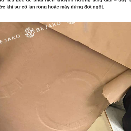
rước khi sự cố lan rộng hoặc máy dừng đột ngột.