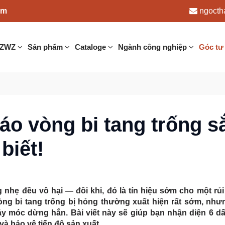
am
ngocth
 ZWZ
Sản phẩm
Cataloge
Ngành công nghiệp
Góc tư
áo vòng bi tang trống s
biết!
 nhẹ đều vô hại — đôi khi, đó là
tín hiệu sớm cho một rủi
òng bi tang trống bị hỏng
thường xuất hiện rất sớm, như
y móc dừng hẳn. Bài viết này sẽ giúp bạn
nhận diện 6 dấ
à bảo vệ tiến độ sản xuất.