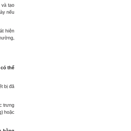
 và tạo
này nếu
át hiện
thường,
 có thể
t bị đã
c trưng
g) hoặc
à bằng