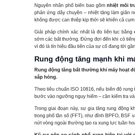
Nguyên nhân phổ biến bao gồm
nhiệt môi t
phản ứng dây chuyền – nhiệt tăng làm giãn nở,
không được can thiệp kịp thời sẽ khiến cả cụm
Giải pháp chính xác nhất là đo liên tục bằng
sớm các bất thường. Đừng đợi đến khi có tiếng
vì đó là tín hiệu đầu tiên của sự cố đang tới gần
Rung động tăng mạnh khi m
Rung động tăng bất thường khi máy hoạt độn
sắp hỏng.
Theo tiêu chuẩn ISO 10816, nếu biên độ rung t
bước vào ngưỡng nguy hiểm – cần kiểm tra và 
Trong giai đoạn này, sự gia tăng rung động k
trong phổ tần số (FFT), như đỉnh BPFO, BSF và
nứt vòng ngoài thường tạo ra xung lực tuần hoà
Kỹ sư nên so sánh phổ rung hiện tại với 