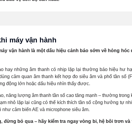
 khi máy vận hành
hi máy vận hành là một dấu hiệu cảnh báo sớm về hỏng hóc
rào hay những âm thanh có nhịp lặp lại thường báo hiệu hư hạ
 dùng cảm quan âm thanh kết hợp đo siêu âm và phổ tần số (
rung động lớn hoặc dấu hiệu nhìn thấy được.
g cao, năng lượng âm thanh tần số cao tăng mạnh – thường trong
ạm nhỏ lặp lại cũng có thể kích thích tần số cộng hưởng tự nh
ại như cảm biến AE và microphone siêu âm.
đừng bỏ qua – hãy kiểm tra ngay vòng bi, hệ bôi trơn và 