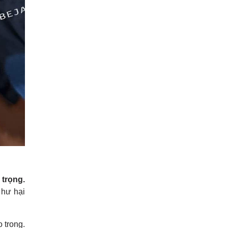
 trọng.
 hư hại
 trong.