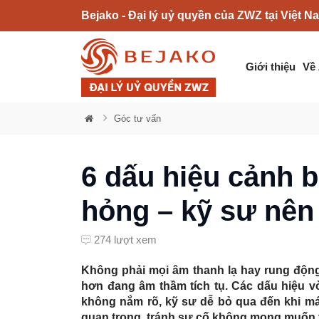
Bejako - Đại lý uỷ quyền của ZWZ tại Việt N
Giới thiệu
Về
Góc tư vấn
6 dấu hiệu cảnh b
hỏng – kỹ sư nên 
274 lượt xem
Không phải mọi âm thanh lạ hay rung động
hơn
đang âm thầm tích tụ. Các
dấu hiệu v
không nắm rõ, kỹ sư dễ bỏ qua đến khi má
quan trọng
, tránh sự cố không mong muốn v