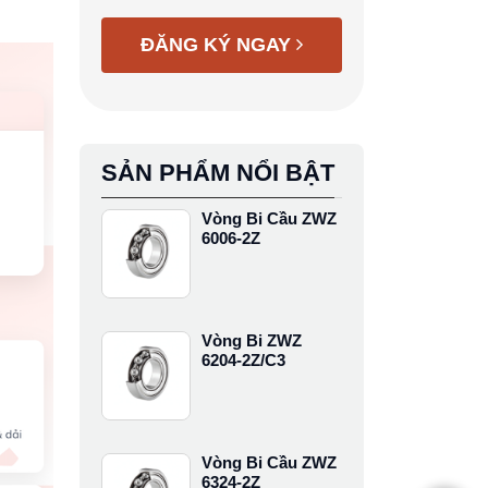
ĐĂNG KÝ NGAY
SẢN PHẨM NỔI BẬT
Vòng Bi Cầu ZWZ
6006-2Z
Vòng Bi ZWZ
6204-2Z/C3
Vòng Bi Cầu ZWZ
6324-2Z