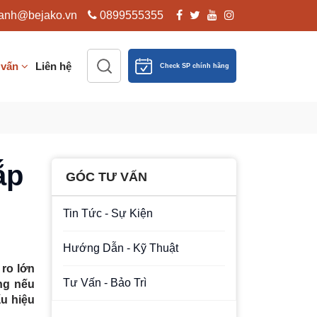
anh@bejako.vn
0899555355
 vấn
Liên hệ
Check SP chính hãng
ắp
GÓC TƯ VẤN
Tin Tức - Sự Kiện
Hướng Dẫn - Kỹ Thuật
 ro lớn
Tư Vấn - Bảo Trì
ng nếu
u hiệu