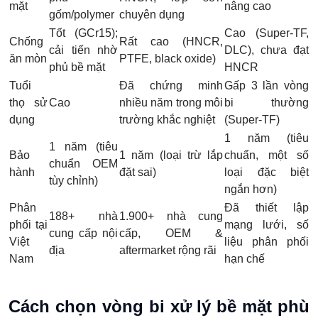
mặt
nâng cao
gốm/polymer
chuyên dụng
Tốt (GCr15);
Cao (Super-TF,
Chống
Rất cao (HNCR,
cải tiến nhờ
DLC), chưa đạt
ăn mòn
PTFE, black oxide)
phủ bề mặt
HNCR
Tuổi
Đã chứng minh
Gấp 3 lần vòng
thọ sử
Cao
nhiều năm trong môi
bi thường
dụng
trường khắc nghiệt
(Super-TF)
1 năm (tiêu
1 năm (tiêu
Bảo
1 năm (loại trừ lắp
chuẩn, một số
chuẩn OEM
hành
đặt sai)
loại đặc biệt
tùy chỉnh)
ngắn hơn)
Phân
Đã thiết lập
188+ nhà
1.900+ nhà cung
phối tại
mạng lưới, số
cung cấp nội
cấp, OEM &
Việt
liệu phân phối
địa
aftermarket rộng rãi
Nam
hạn chế
Cách chọn vòng bi xử lý bề mặt phù