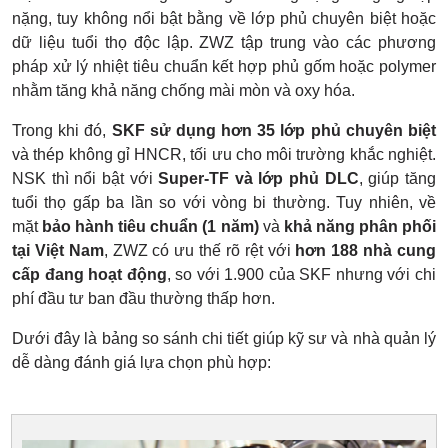
nặng, tuy không nổi bật bằng về lớp phủ chuyên biệt hoặc
dữ liệu tuổi thọ độc lập. ZWZ tập trung vào các phương
pháp xử lý nhiệt tiêu chuẩn kết hợp phủ gốm hoặc polymer
nhằm tăng khả năng chống mài mòn và oxy hóa.
Trong khi đó,
SKF sử dụng hơn 35 lớp phủ chuyên biệt
và thép không gỉ HNCR, tối ưu cho môi trường khắc nghiệt.
NSK thì nổi bật với
Super-TF và lớp phủ DLC
, giúp tăng
tuổi thọ gấp ba lần so với vòng bi thường. Tuy nhiên, về
mặt
bảo hành tiêu chuẩn (1 năm)
và
khả năng phân phối
tại Việt Nam
, ZWZ có ưu thế rõ rệt với
hơn 188 nhà cung
cấp đang hoạt động
, so với 1.900 của SKF nhưng với chi
phí đầu tư ban đầu thường thấp hơn.
Dưới đây là bảng so sánh chi tiết giúp kỹ sư và nhà quản lý
dễ dàng đánh giá lựa chọn phù hợp: