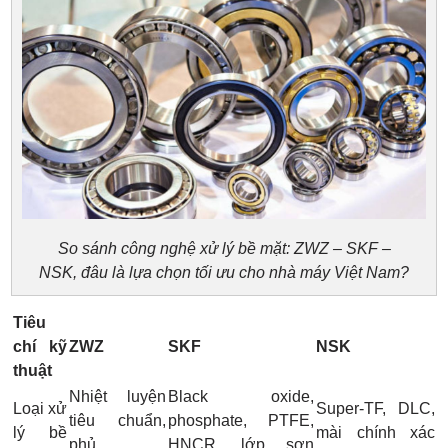
So sánh công nghệ xử lý bề mặt: ZWZ – SKF –
NSK, đâu là lựa chọn tối ưu cho nhà máy Việt Nam?
Tiêu
chí kỹ
ZWZ
SKF
NSK
thuật
Nhiệt luyện
Black oxide,
Loại xử
Super-TF, DLC,
tiêu chuẩn,
phosphate, PTFE,
lý bề
mài chính xác
phủ
HNCR, lớp sơn