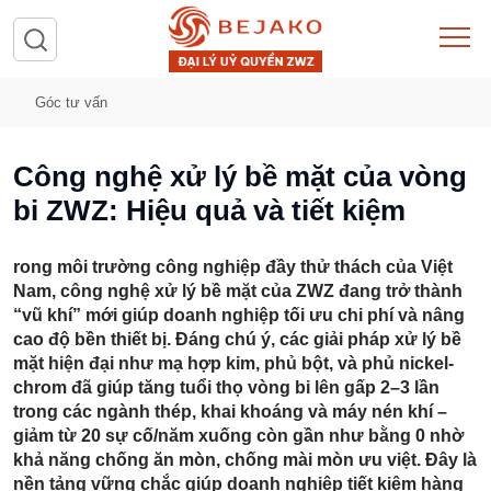
Góc tư vấn
Công nghệ xử lý bề mặt của vòng
bi ZWZ: Hiệu quả và tiết kiệm
rong môi trường công nghiệp đầy thử thách của Việt
Nam, công nghệ
xử lý bề mặt của ZWZ
đang trở thành
“vũ khí” mới giúp doanh nghiệp tối ưu chi phí và nâng
cao độ bền thiết bị. Đáng chú ý, các giải pháp xử lý bề
mặt hiện đại như mạ hợp kim, phủ bột, và phủ nickel-
chrom đã giúp
tăng tuổi thọ vòng bi lên gấp 2–3 lần
trong các ngành thép, khai khoáng và máy nén khí –
giảm từ 20 sự cố/năm xuống còn gần như bằng 0 nhờ
khả năng chống ăn mòn, chống mài mòn ưu việt. Đây là
nền tảng vững chắc giúp doanh nghiệp tiết kiệm hàng