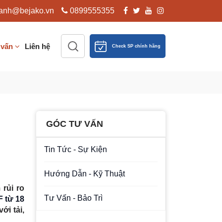
anh@bejako.vn
0899555355
 vấn
Liên hệ
Check SP chính hãng
GÓC TƯ VẤN
Tin Tức - Sự Kiện
Hướng Dẫn - Kỹ Thuật
rủi ro
Tư Vấn - Bảo Trì
F từ 18
ới tải,