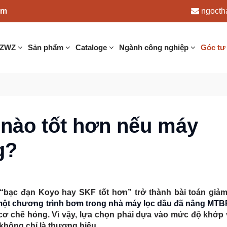
am
ngocth
 ZWZ
Sản phẩm
Cataloge
Ngành công nghiệp
Góc tư
 nào tốt hơn nếu máy
g?
bạc đạn Koyo hay SKF tốt hơn” trở thành bài toán giảm 
 một chương trình bơm trong nhà máy lọc dầu đã nâng MTB
cơ chế hỏng. Vì vậy, lựa chọn phải dựa vào mức độ khớp v
không chỉ là thương hiệu.