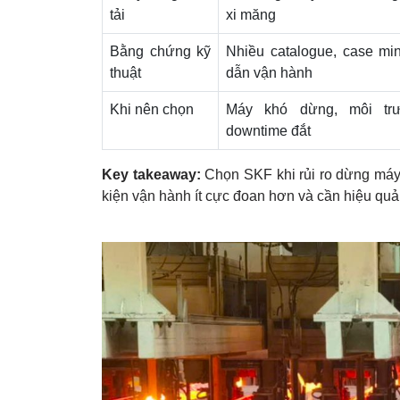
tải
xi măng
Bằng chứng kỹ
Nhiều catalogue, case mi
thuật
dẫn vận hành
Khi nên chọn
Máy khó dừng, môi trư
downtime đắt
Key takeaway:
Chọn SKF khi rủi ro dừng máy
kiện vận hành ít cực đoan hơn và cần hiệu quả c