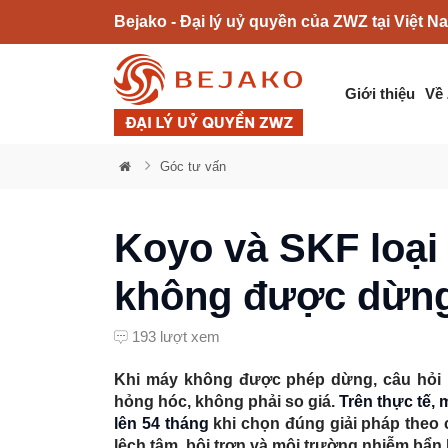
Bejako - Đại lý uỷ quyền của ZWZ tại Việt N
Giới thiệu
Về
Góc tư vấn
Koyo và SKF loại
không được dừn
193 lượt xem
Khi máy không được phép dừng, câu hỏi “
hỏng hóc, không phải so giá.
Trên thực tế,
lên 54 tháng
khi chọn đúng giải pháp theo 
lệch tâm, bôi trơn và môi trường nhiễm bẩn 