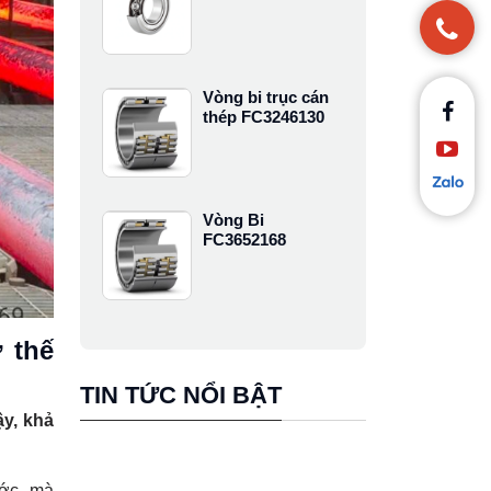
Vòng bi trục cán
thép FC3246130
Vòng Bi
FC3652168
 thế
TIN TỨC NỔI BẬT
ậy, khả
ước, mà