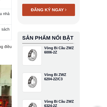
ĐĂNG KÝ NGAY
ệu nhà
n sách
SẢN PHẨM NỔI BẬT
ng điều
Vòng Bi Cầu ZWZ
6006-2Z
Vòng Bi ZWZ
6204-2Z/C3
Vòng Bi Cầu ZWZ
6324-2Z