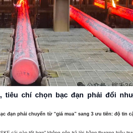
tiêu chí chọn bạc đạn phải đổi như
c đạn phải chuyển từ “giá mua” sang 3 ưu tiên: độ tin c
và SKF cái nào tốt hơn” không nên trả lời bằng thương hiệu tr