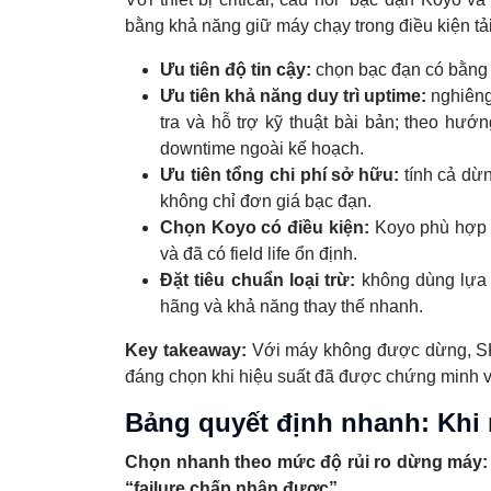
bằng khả năng giữ máy chạy trong điều kiện tải,
Ưu tiên độ tin cậy:
chọn bạc đạn có bằng 
Ưu tiên khả năng duy trì uptime:
nghiêng 
tra và hỗ trợ kỹ thuật bài bản; theo hướ
downtime ngoài kế hoạch.
Ưu tiên tổng chi phí sở hữu:
tính cả dừn
không chỉ đơn giá bạc đạn.
Chọn Koyo có điều kiện:
Koyo phù hợp kh
và đã có field life ổn định.
Đặt tiêu chuẩn loại trừ:
không dùng lựa 
hãng và khả năng thay thế nhanh.
Key takeaway:
Với máy không được dừng, SKF
đáng chọn khi hiệu suất đã được chứng minh và
Bảng quyết định nhanh: Khi
Chọn nhanh theo mức độ rủi ro dừng máy: S
“failure chấp nhận được”.