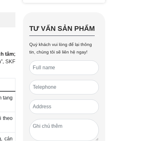
TƯ VẤN SẢN PHẨM
Quý khách vui lòng để lại thông
tin, chúng tôi sẽ liên hệ ngay!
ch tâm;
n”, SKF
n tang
i theo
, cán