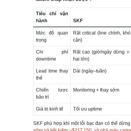
Tiêu chí vận
hành
SKF
Mức độ quan
Rất critical (line chính, khó
trọng
cận)
Chi phí
Rất cao (giờ/ngày dừng = t
downtime
hại lớn)
Lead time thay
Dài (ngày–tuần)
thế
Chiến lược
Monitoring + thay sớm
bảo trì
Giá trị kinh tế
Tối ưu uptime
SKF phù hợp khi một lỗi bạc đạn có thể dừng
sớm và tiết kiệm ~$217,150, và nhà máy carton