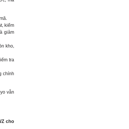
 mã.
t, kiểm
và giảm
ồn kho,
iểm tra
g chính
oyo vẫn
ZWZ cho