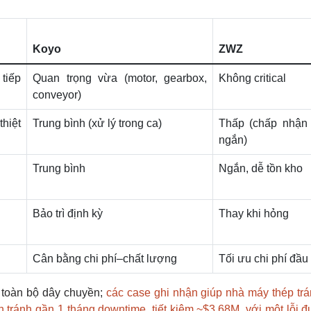
Koyo
ZWZ
 tiếp
Quan trọng vừa (motor, gearbox,
Không critical
conveyor)
hiệt
Trung bình (xử lý trong ca)
Thấp (chấp nhận
ngắn)
Trung bình
Ngắn, dễ tồn kho
Bảo trì định kỳ
Thay khi hỏng
Cân bằng chi phí–chất lượng
Tối ưu chi phí đầu
 toàn bộ dây chuyền;
các case ghi nhận giúp nhà máy thép tr
 tránh gần 1 tháng downtime, tiết kiệm ~$3.68M, với một lỗi 