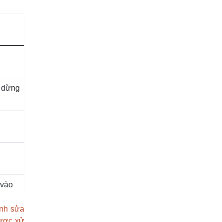
 dừng
 vào
ánh sửa
được xử