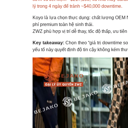
lý trong 4 ngày để tránh ~$40,000 downtime.
Koyo là lựa chọn thực dụng: chất lượng OEM Nh
phí premium toàn hệ sinh thái.
ZWZ phù hợp vị trí dễ thay, tốc độ thấp, ưu ti
Key takeaway:
Chọn theo “giá trị downtime so 
yếu tố này quyết định độ tin cậy không kém th