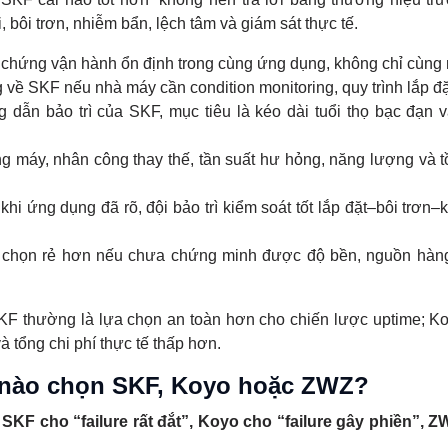
 bôi trơn, nhiễm bẩn, lệch tâm và giám sát thực tế.
chứng vận hành ổn định trong cùng ứng dụng, không chỉ cùng
về SKF nếu nhà máy cần condition monitoring, quy trình lắp đặ
ng dẫn bảo trì của SKF, mục tiêu là kéo dài tuổi thọ bạc đạn 
g máy, nhân công thay thế, tần suất hư hỏng, năng lượng và t
i ứng dụng đã rõ, đội bảo trì kiểm soát tốt lắp đặt–bôi trơn–k
chọn rẻ hơn nếu chưa chứng minh được độ bền, nguồn hàn
 thường là lựa chọn an toàn hơn cho chiến lược uptime; K
 tổng chi phí thực tế thấp hơn.
 nào chọn SKF, Koyo hoặc ZWZ?
KF cho “failure rất đắt”, Koyo cho “failure gây phiền”, 