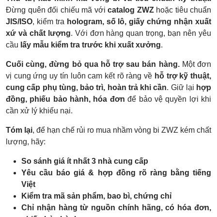
Đừng quên đối chiếu mã với
catalog ZWZ
hoặc tiêu chuẩn
JIS/ISO
, kiểm tra
hologram, số lô, giấy chứng nhận xuất
xứ và chất lượng
. Với đơn hàng quan trọng, bạn nên yêu
cầu
lấy mẫu kiểm tra trước khi xuất xưởng
.
Cuối cùng, đừng bỏ qua hỗ trợ sau bán hàng.
Một đơn
vị cung ứng uy tín luôn cam kết rõ ràng về
hỗ trợ kỹ thuật,
cung cấp phụ tùng, bảo trì, hoàn trả khi cần
. Giữ lại
hợp
đồng, phiếu bảo hành, hóa đơn
để bảo vệ quyền lợi khi
cần xử lý khiếu nại.
Tóm lại
, để hạn chế rủi ro mua nhầm vòng bi ZWZ kém chất
lượng, hãy:
So sánh giá ít nhất 3 nhà cung cấp
Yêu cầu báo giá & hợp đồng rõ ràng bằng tiếng
Việt
Kiểm tra mã sản phẩm, bao bì, chứng chỉ
Chỉ nhận hàng từ nguồn chính hãng, có hóa đơn,