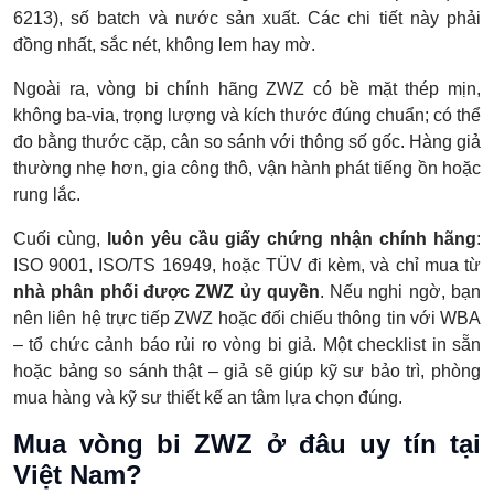
6213), số batch và nước sản xuất. Các chi tiết này phải
đồng nhất, sắc nét, không lem hay mờ.
Ngoài ra, vòng bi chính hãng ZWZ có bề mặt thép mịn,
không ba-via, trọng lượng và kích thước đúng chuẩn; có thể
đo bằng thước cặp, cân so sánh với thông số gốc. Hàng giả
thường nhẹ hơn, gia công thô, vận hành phát tiếng ồn hoặc
rung lắc.
Cuối cùng,
luôn yêu cầu giấy chứng nhận chính hãng
:
ISO 9001, ISO/TS 16949, hoặc TÜV đi kèm, và chỉ mua từ
nhà phân phối được ZWZ ủy quyền
. Nếu nghi ngờ, bạn
nên liên hệ trực tiếp ZWZ hoặc đối chiếu thông tin với WBA
– tổ chức cảnh báo rủi ro vòng bi giả. Một checklist in sẵn
hoặc bảng so sánh thật – giả sẽ giúp kỹ sư bảo trì, phòng
mua hàng và kỹ sư thiết kế an tâm lựa chọn đúng.
Mua vòng bi ZWZ ở đâu uy tín tại
Việt Nam?