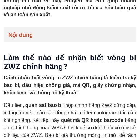
không chỉ bảo vệ dây chuyền mà còn giúp doanh
nghiệp chủ động kiểm soát rủi ro, tối ưu hóa hiệu quả
và an toàn sản xuất.
Nội dung
Làm thế nào để nhận biết vòng bi
ZWZ chính hãng?
Cách nhận biết vòng bi ZWZ chính hãng là kiểm tra kỹ
bao bì, dấu hiệu chống giả, mã QR, giấy chứng nhận,
khắc laser và thông số kỹ thuật.
Đầu tiên,
quan sát bao bì
: hộp chính hãng ZWZ cứng cáp,
in logo rõ nét, màu sắc đồng nhất, có tem hologram đổi màu
khi nghiêng. Kế tiếp, hãy
quét mã QR hoặc barcode
bằng
app chính hãng hoặc WBA Check để so đối chiếu với cơ sở
dữ liệu của ZWZ. Bao bì giả thường mỏng, in mờ, dễ rách