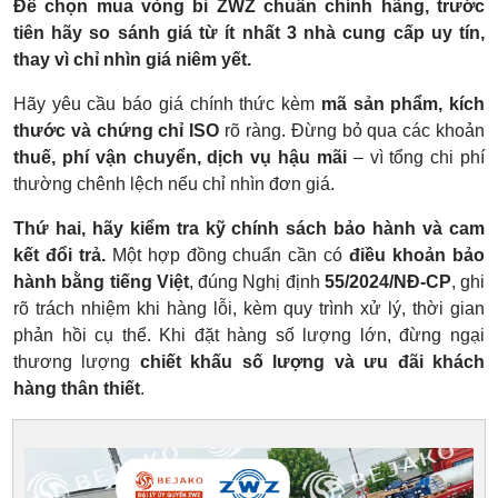
Để chọn mua vòng bi ZWZ chuẩn chính hãng, trước
tiên hãy so sánh giá từ ít nhất 3 nhà cung cấp uy tín,
thay vì chỉ nhìn giá niêm yết.
Hãy yêu cầu báo giá chính thức kèm
mã sản phẩm, kích
thước và chứng chỉ ISO
rõ ràng. Đừng bỏ qua các khoản
thuế, phí vận chuyển, dịch vụ hậu mãi
– vì tổng chi phí
thường chênh lệch nếu chỉ nhìn đơn giá.
Thứ hai, hãy kiểm tra kỹ chính sách bảo hành và cam
kết đổi trả.
Một hợp đồng chuẩn cần có
điều khoản bảo
hành bằng tiếng Việt
, đúng Nghị định
55/2024/NĐ-CP
, ghi
rõ trách nhiệm khi hàng lỗi, kèm quy trình xử lý, thời gian
phản hồi cụ thể. Khi đặt hàng số lượng lớn, đừng ngại
thương lượng
chiết khấu số lượng và ưu đãi khách
hàng thân thiết
.