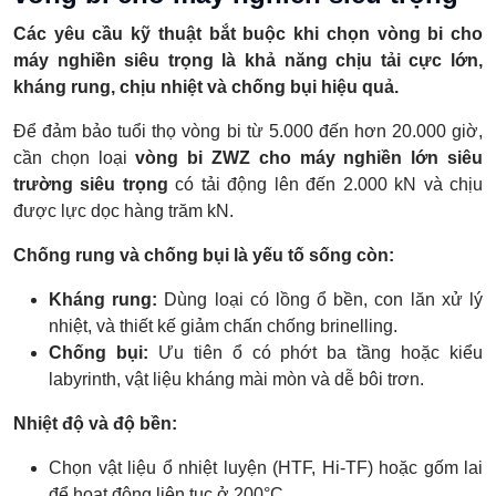
Các yêu cầu kỹ thuật bắt buộc khi chọn vòng bi cho
máy nghiền siêu trọng là khả năng chịu tải cực lớn,
kháng rung, chịu nhiệt và chống bụi hiệu quả.
Để đảm bảo tuổi thọ vòng bi từ 5.000 đến hơn 20.000 giờ,
cần chọn loại
vòng bi ZWZ cho máy nghiền lớn siêu
trường siêu trọng
có tải động lên đến 2.000 kN và chịu
được lực dọc hàng trăm kN.
Chống rung và chống bụi là yếu tố sống còn:
Kháng rung:
Dùng loại có lồng ổ bền, con lăn xử lý
nhiệt, và thiết kế giảm chấn chống brinelling.
Chống bụi:
Ưu tiên ổ có phớt ba tầng hoặc kiểu
labyrinth, vật liệu kháng mài mòn và dễ bôi trơn.
Nhiệt độ và độ bền:
Chọn vật liệu ổ nhiệt luyện (HTF, Hi-TF) hoặc gốm lai
để hoạt động liên tục ở 200°C.