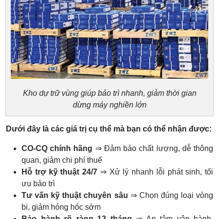
Kho dự trữ vùng giúp bảo trì nhanh, giảm thời gian
dừng máy nghiền lớn
Dưới đây là các giá trị cụ thể mà bạn có thể nhận được:
CO-CQ chính hãng
⇒ Đảm bảo chất lượng, dễ thông
quan, giảm chi phí thuế
Hỗ trợ kỹ thuật 24/7
⇒ Xử lý nhanh lỗi phát sinh, tối
ưu bảo trì
Tư vấn kỹ thuật chuyên sâu
⇒ Chọn đúng loại vòng
bi, giảm hỏng hóc sớm
Bảo hành rõ ràng 12 tháng
⇒ An tâm vận hành,