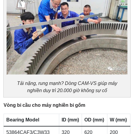
Tải nặng, rung mạnh? Dòng CAM-VS giúp máy
nghiền duy trì 20.000 giờ không sự cố
Vòng bi cầu cho máy nghiền bi gốm
Bearing Model
ID (mm)
OD (mm)
W (mm)
53864CAF3/C3W33
320
620
200