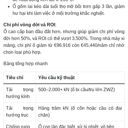
Ổ gốm lai kéo dài tuổi thọ mỡ bôi trơn gấp 3 lần, giảm
hư hại khi làm việc ở mội trường khắc nghiệt.
Chi phí vòng đời và ROI:
Ổ cao cấp ban đầu đắt hơn, nhưng giúp giảm chi phí vòng
đời hơn 50%, và ROI có thể vượt 3.500%. Trong nhà máy xi
măng, chi phí ổ giảm từ €96.916 còn €45.440/năm chỉ nhờ
chọn loại phù hợp.
Bảng tổng hợp nhanh
Tiêu chí
Yêu cầu kỹ thuật
Tải trọng
500–2.000+ kN (ổ bi cầu/trụ lớn ZWZ)
hướng kính
Tải trọng
Hàng trăm kN (ổ côn hoặc cầu có đai
hướng trục
chặn)
Chống rung
Ổ con lăn đặc biệt, xử lý nhiệt, vỏ bền