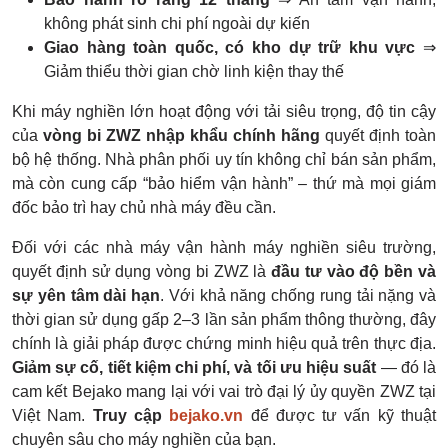
không phát sinh chi phí ngoài dự kiến
Giao hàng toàn quốc, có kho dự trữ khu vực
⇒
Giảm thiểu thời gian chờ linh kiện thay thế
Khi máy nghiền lớn hoạt động với tải siêu trọng, độ tin cậy
của
vòng bi ZWZ nhập khẩu chính hãng
quyết định toàn
bộ hệ thống. Nhà phân phối uy tín không chỉ bán sản phẩm,
mà còn cung cấp “bảo hiểm vận hành” – thứ mà mọi giám
đốc bảo trì hay chủ nhà máy đều cần.
Đối với các nhà máy vận hành máy nghiền siêu trường,
quyết định sử dụng vòng bi ZWZ là
đầu tư vào độ bền và
sự yên tâm dài hạn
. Với khả năng chống rung tải nặng và
thời gian sử dụng gấp 2–3 lần sản phẩm thông thường, đây
chính là giải pháp được chứng minh hiệu quả trên thực địa.
Giảm sự cố, tiết kiệm chi phí, và tối ưu hiệu suất
— đó là
cam kết Bejako mang lại với vai trò đại lý ủy quyền ZWZ tại
Việt Nam.
Truy cập
bejako.vn
để được tư vấn kỹ thuật
chuyên sâu cho máy nghiền của bạn.