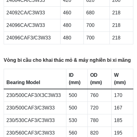
24084CA/C3W33
420
620
200
24092CA/C3W33
460
680
218
24096CA/C3W33
480
700
218
24096CAF3/C3W33
480
700
218
Vòng bi cầu cho khai thác mỏ & máy nghiền bi xi măng
ID
OD
W
Bearing Model
(mm)
(mm)
(mm)
230/500CAF3/X3C3W33
500
760
170
230/500CAF3/C3W33
500
720
167
230/530CAF3/C3W33
530
780
185
230/560CAF3/C3W33
560
820
195