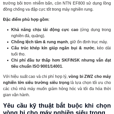
trường bôi trơn nhiễm bẩn, còn NTN EF800 sử dụng lồng
đồng chống va đập cực tốt trong máy nghiền rung.
Đặc điểm phù hợp gồm
:
Khả năng chịu tải động cực cao
(ứng dụng trong
nghiền đá, quặng).
Chống lệch tâm & rung mạnh
, giữ ổn định trục máy.
Cấu trúc khép kín giúp ngăn bụi & nước
, kéo dài
tuổi thọ.
Chi phí đầu tư thấp hơn SKF/NSK nhưng vẫn đạt
tiêu chuẩn ISO 9001/14001
.
Với hiệu suất cao và chi phí hợp lý,
vòng bi ZWZ cho máy
nghiền lớn siêu trường siêu trọng
là lựa chọn tối ưu cho
các chủ nhà máy muốn giảm hỏng hóc và tối đa hóa thời
gian vận hành.
Yêu cầu kỹ thuật bắt buộc khi chọn
vòng bi cho máy nghiền siêu trọng