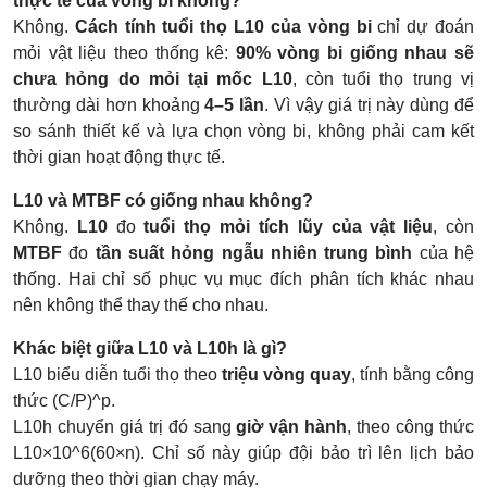
thực tế của vòng bi không?
Không.
Cách tính tuổi thọ L10 của vòng bi
chỉ dự đoán
mỏi vật liệu theo thống kê:
90% vòng bi giống nhau sẽ
chưa hỏng do mỏi tại mốc L10
, còn tuổi thọ trung vị
thường dài hơn khoảng
4–5 lần
. Vì vậy giá trị này dùng để
so sánh thiết kế và lựa chọn vòng bi, không phải cam kết
thời gian hoạt động thực tế.
L10 và MTBF có giống nhau không?
Không.
L10
đo
tuổi thọ mỏi tích lũy của vật liệu
, còn
MTBF
đo
tần suất hỏng ngẫu nhiên trung bình
của hệ
thống. Hai chỉ số phục vụ mục đích phân tích khác nhau
nên không thể thay thế cho nhau.
Khác biệt giữa L10 và L10h là gì?
L10 biểu diễn tuổi thọ theo
triệu vòng quay
, tính bằng công
thức (C/P)^p.
L10h chuyển giá trị đó sang
giờ vận hành
, theo công thức
L10×10^6(60×n). Chỉ số này giúp đội bảo trì lên lịch bảo
dưỡng theo thời gian chạy máy.