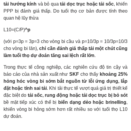
tải hướng kính
và bỏ qua
tải dọc trục hoặc tải sốc
, khiến
PPP bị đánh giá thấp. Do tuổi thọ cơ bản được tính theo
quan hệ lũy thừa
L10=(C/P)
^p
(với p=3p = 3p=3 cho vòng bi cầu và p=10/3p = 10/3p=10/3
cho vòng bi lăn),
chỉ cần đánh giá thấp tải một chút cũng
làm tuổi thọ dự đoán tăng sai lệch rất lớn
.
Trong thực tế công nghiệp, các nghiên cứu độ tin cậy và
báo cáo của nhà sản xuất như
SKF
cho thấy
khoảng 25%
hỏng hóc vòng bi sớm bắt nguồn từ lỗi ứng dụng, lắp
đặt hoặc tính sai tải
. Khi tải thực tế vượt quá giá trị thiết kế
đặc biệt do
tải sốc, rung động hoặc tải dọc trục bị bỏ sót
bề mặt tiếp xúc có thể bị
biến dạng dẻo hoặc brinelling
,
khiến vòng bi hỏng sớm hơn rất nhiều so với tuổi thọ L10​
dự đoán.