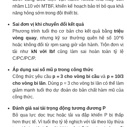
nhầm L10 với MTBF, khiến kế hoạch bảo trì bỏ qua khả
năng hỏng sớm trong đội thiết bị.
Sai đơn vị khi chuyển đổi kết quả
Phương trình tuổi thọ cơ bản cho kết quả bằng
triệu
vòng quay
, nhưng kỹ sư thường quên hệ số 10^6
hoặc không đổi từ rpm sang giờ vận hành. Trộn đơn vị
tải như
kN với lbf
cũng làm sai hoàn toàn tỷ lệ
C/PC/PC/P.
Áp dụng sai số mũ p trong công thức
Công thức yêu cầu
p = 3 cho vòng bi cầu
và
p = 10/3
cho vòng bi lăn
. Dùng p = 3 cho vòng bi lăn có thể làm
giảm mạnh tuổi thọ dự đoán do bản chất hàm mũ của
công thức.
Đánh giá sai tải trọng động tương đương P
Bỏ qua lực dọc trục hoặc tải va đập khiến P bị thấp
hơn thực tế. Vì tuổi thọ tỷ lệ nghịch với tải theo lũy thừa