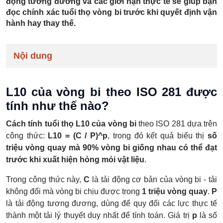
động tương đương và các giới hạn thực tế sẽ giúp bạn
đọc chính xác tuổi thọ vòng bi trước khi quyết định vận
hành hay thay thế.
Nội dung
L10 của vòng bi theo ISO 281 được
tính như thế nào?
Cách tính tuổi thọ L10 của vòng bi
theo ISO 281 dựa trên
công thức:
L10 = (C / P)^p
, trong đó kết quả biểu thị
số
triệu vòng quay mà 90% vòng bi giống nhau có thể đạt
trước khi xuất hiện hỏng mỏi vật liệu
.
Trong công thức này,
C
là tải động cơ bản của vòng bi - tải
không đổi mà vòng bi chịu được trong
1 triệu vòng quay
.
P
là tải động tương đương, dùng để quy đổi các lực thực tế
thành một tải lý thuyết duy nhất để tính toán. Giá trị
p
là số