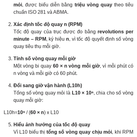
mỏi
, được biểu diễn bằng
triệu vòng quay
theo tiêu
chuẩn ISO 281 và ABMA.
Xác định tốc độ quay n (RPM)
Tốc độ quay của trục được đo bằng
revolutions per
minute – RPM
, ký hiệu
n
, vì tốc độ quyết định số vòng
quay tiêu thụ mỗi giờ.
Tính số vòng quay mỗi giờ
Một vòng bi quay
60 × n vòng mỗi giờ
, vì mỗi phút có
n vòng và mỗi giờ có 60 phút.
Đổi sang giờ vận hành (L10h)
Tổng số vòng quay mỏi là
L10 × 10⁶
, chia cho số vòng
quay mỗi giờ:
L10h=
10⁶
/ (
60 × n
) x L10​
Hiểu ảnh hưởng của tốc độ quay
Vì L10 biểu thị
tổng số vòng quay chịu mỏi
, khi RPM