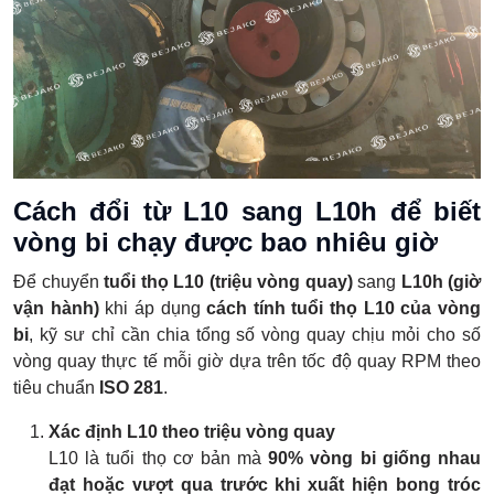
Cách đổi từ L10 sang L10h để biết
vòng bi chạy được bao nhiêu giờ
Để chuyển
tuổi thọ L10 (triệu vòng quay)
sang
L10h (giờ
vận hành)
khi áp dụng
cách tính tuổi thọ L10 của vòng
bi
, kỹ sư chỉ cần chia tổng số vòng quay chịu mỏi cho số
vòng quay thực tế mỗi giờ dựa trên tốc độ quay RPM theo
tiêu chuẩn
ISO 281
.
Xác định L10 theo triệu vòng quay
L10 là tuổi thọ cơ bản mà
90% vòng bi giống nhau
đạt hoặc vượt qua trước khi xuất hiện bong tróc