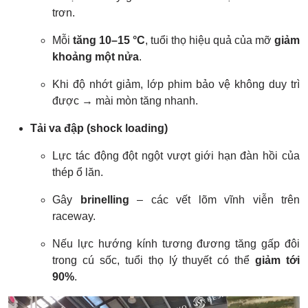
trơn.
Mỗi
tăng 10–15 °C
, tuổi thọ hiệu quả của mỡ
giảm
khoảng một nửa
.
Khi độ nhớt giảm, lớp phim bảo vệ không duy trì
được → mài mòn tăng nhanh.
Tải va đập (shock loading)
Lực tác động đột ngột vượt giới hạn đàn hồi của
thép ổ lăn.
Gây
brinelling
– các vết lõm vĩnh viễn trên
raceway.
Nếu lực hướng kính tương đương tăng gấp đôi
trong cú sốc, tuổi thọ lý thuyết có thể
giảm tới
90%
.