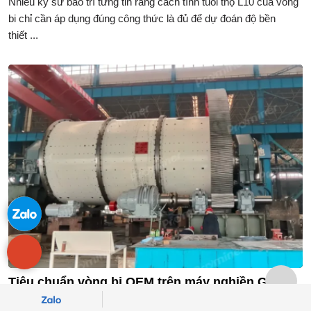
Nhiều kỹ sư bảo trì từng tin rằng cách tính tuổi thọ L10 của vòng
bi chỉ cần áp dụng đúng công thức là đủ để dự đoán độ bền
thiết ...
Tiêu chuẩn vòng bi OEM trên máy nghiền G-CK
Anhui Conch Kawasaki