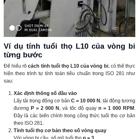
Ví dụ tính tuổi thọ L10 của vòng bi
từng bước
Để hiểu rõ
cách tính tuổi thọ L10 của vòng bi
, có thể thực
hiện theo trình tự tính toán tiêu chuẩn trong ISO 281 như
sau:
Xác định thông số đầu vào
Lấy tải trọng động cơ bản
C = 10 000 N
, tải động tương
đương
P = 2 000 N
, và tốc độ quay
n = 1 000 RPM
.
Đây là các biến chính trong công thức tuổi thọ cơ bản
theo ISO 281.
Tính tuổi thọ cơ bản theo số vòng quay
Với vòng bi cầu, số mũ tuổi thọ
p = 3
.