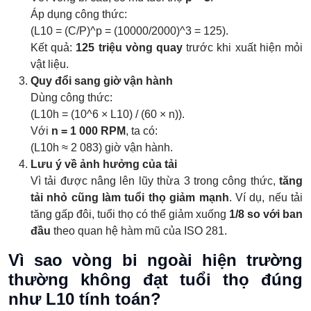
Áp dụng công thức:
(L10 = (C/P)^p = (10000/2000)^3 = 125).
Kết quả:
125 triệu vòng quay
trước khi xuất hiện mỏi
vật liệu.
Quy đổi sang giờ vận hành
Dùng công thức:
(L10h = (10^6 × L10) / (60 × n)).
Với
n = 1 000 RPM
, ta có:
(L10h ≈ 2 083) giờ vận hành.
Lưu ý về ảnh hưởng của tải
Vì tải được nâng lên lũy thừa 3 trong công thức,
tăng
tải nhỏ cũng làm tuổi thọ giảm mạnh
. Ví dụ, nếu tải
tăng gấp đôi, tuổi thọ có thể giảm xuống
1/8 so với ban
đầu
theo quan hệ hàm mũ của ISO 281.
Vì sao vòng bi ngoài hiện trường
thường không đạt tuổi thọ đúng
như L10 tính toán?