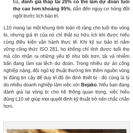
ba,
đánh giá thấp tải 20% có thể làm dự đoán tuổi
thọ cao hơn khoảng 95%
, dẫn đến nguy cơ hỏng đột
ngột trước lịch bảo trì.
L10 mang lại một khung tính toán rõ ràng cho tuổi thọ vòng
bi, nhưng giá trị của nó chỉ thật sự hữu ích khi được hiểu
cùng điều kiện vận hành thực tế. Khi kỹ sư bảo trì nắm
vững công thức ISO 281, họ không chỉ tính được tuổi thọ
mà còn nhận ra những yếu tố như bôi trơn, tải và nhiễm
bẩn đang làm sai lệch dự đoán. Trong nhiều dự án công
nghiệp nặng, đội ngũ kỹ thuật thường tìm thêm nguồn vòng
bi đáng tin cậy để duy trì độ ổn định thiết bị - đó cũng là lý
do nhiều doanh nghiệp làm việc với
Bejako
. Nếu bạn đang
đánh giá lại vòng bi cho hệ thống quan trọng, việc hiểu
đúng L10 sẽ giúp mọi quyết định kỹ thuật trở nên chắc chắn
hơn.