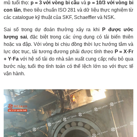
mũ tuổi thọ:
p = 3 với vòng bi cầu
và
p = 10/3 với vòng bi
con lăn
, theo tiêu chuẩn ISO 281 và dữ liệu thực nghiệm từ
các catalogue kỹ thuật của SKF, Schaeffler và NSK.
Sai số trong dự đoán thường xảy ra khi
P được ước
lượng sai
, đặc biệt trong các ứng dụng có tải biến thiên
hoặc va đập. Với vòng bi chịu đồng thời lực hướng tâm và
lực dọc trục, tải tương đương phải được tính theo
P = X·Fr
+ Y·Fa
với hệ số tải do nhà sản xuất cung cấp; nếu bỏ qua
bước này, tuổi thọ tính toán có thể lệch lớn so với thực tế
vận hành.