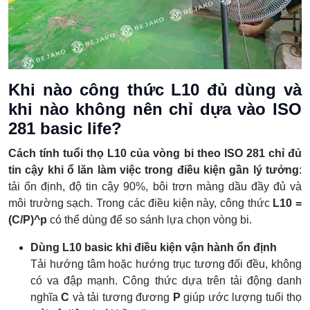
Khi nào công thức L10 đủ dùng và
khi nào không nên chỉ dựa vào ISO
281 basic life?
Cách tính tuổi thọ L10 của vòng bi theo ISO 281 chỉ đủ
tin cậy khi ổ lăn làm việc trong điều kiện gần lý tưởng
:
tải ổn định, độ tin cậy 90%, bôi trơn màng dầu đầy đủ và
môi trường sạch. Trong các điều kiện này, công thức
L10 =
(C/P)^p
có thể dùng để so sánh lựa chọn vòng bi.
Dùng L10 basic khi điều kiện vận hành ổn định
Tải hướng tâm hoặc hướng trục tương đối đều, không
có va đập mạnh. Công thức dựa trên tải động danh
nghĩa
C
và tải tương đương
P
giúp ước lượng tuổi thọ