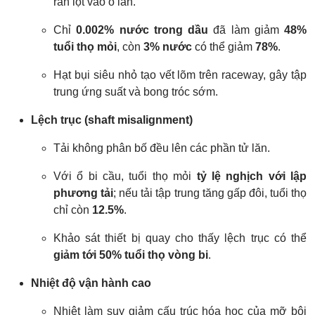
rắn lọt vào ổ lăn.
Chỉ
0.002% nước trong dầu
đã làm giảm
48%
tuổi thọ mỏi
, còn
3% nước
có thể giảm
78%
.
Hạt bụi siêu nhỏ tạo vết lõm trên raceway, gây tập
trung ứng suất và bong tróc sớm.
Lệch trục (shaft misalignment)
Tải không phân bố đều lên các phần tử lăn.
Với ổ bi cầu, tuổi thọ mỏi
tỷ lệ nghịch với lập
phương tải
; nếu tải tập trung tăng gấp đôi, tuổi thọ
chỉ còn
12.5%
.
Khảo sát thiết bị quay cho thấy lệch trục có thể
giảm tới 50% tuổi thọ vòng bi
.
Nhiệt độ vận hành cao
Nhiệt làm suy giảm cấu trúc hóa học của mỡ bôi