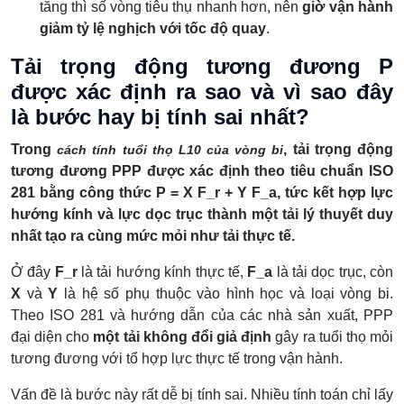
tăng thì số vòng tiêu thụ nhanh hơn, nên
giờ vận hành
giảm tỷ lệ nghịch với tốc độ quay
.
Tải trọng động tương đương P
được xác định ra sao và vì sao đây
là bước hay bị tính sai nhất?
Trong
, tải trọng động
cách tính tuổi thọ L10 của vòng bi
tương đương PPP được xác định theo tiêu chuẩn ISO
281 bằng công thức P = X F_r + Y F_a​, tức kết hợp lực
hướng kính và lực dọc trục thành một tải lý thuyết duy
nhất tạo ra cùng mức mỏi như tải thực tế.
Ở đây
F_r
là tải hướng kính thực tế,
F_a
là tải dọc trục, còn
X
và
Y
là hệ số phụ thuộc vào hình học và loại vòng bi.
Theo ISO 281 và hướng dẫn của các nhà sản xuất, PPP
đại diện cho
một tải không đổi giả định
gây ra tuổi thọ mỏi
tương đương với tổ hợp lực thực tế trong vận hành.
Vấn đề là bước này rất dễ bị tính sai. Nhiều tính toán chỉ lấy