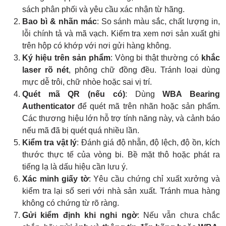
sách phân phối và yêu cầu xác nhận từ hãng.
Bao bì & nhãn mác
: So sánh màu sắc, chất lượng in,
lỗi chính tả và mã vạch. Kiểm tra xem nơi sản xuất ghi
trên hộp có khớp với nơi gửi hàng không.
Ký hiệu trên sản phẩm
: Vòng bi thật thường có
khắc
laser rõ nét
, phông chữ đồng đều. Tránh loại dùng
mực dễ trôi, chữ nhòe hoặc sai vị trí.
Quét mã QR (nếu có)
: Dùng
WBA Bearing
Authenticator
để quét mã trên nhãn hoặc sản phẩm.
Các thương hiệu lớn hỗ trợ tính năng này, và cảnh báo
nếu mã đã bị quét quá nhiều lần.
Kiểm tra vật lý
: Đánh giá độ nhẵn, độ lệch, độ ồn, kích
thước thực tế của vòng bi. Bề mặt thô hoặc phát ra
tiếng lạ là dấu hiệu cần lưu ý.
Xác minh giấy tờ
: Yêu cầu chứng chỉ xuất xưởng và
kiểm tra lại số seri với nhà sản xuất. Tránh mua hàng
không có chứng từ rõ ràng.
Gửi kiểm định khi nghi ngờ
: Nếu vẫn chưa chắc