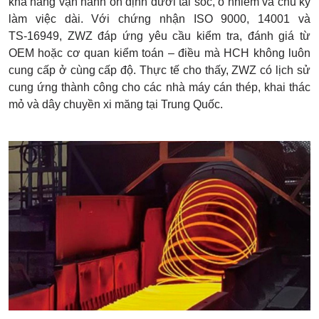
khả năng vận hành ổn định dưới tải sốc, ô nhiễm và chu kỳ
làm việc dài. Với chứng nhận ISO 9000, 14001 và
TS‑16949, ZWZ đáp ứng yêu cầu kiểm tra, đánh giá từ
OEM hoặc cơ quan kiểm toán – điều mà HCH không luôn
cung cấp ở cùng cấp độ. Thực tế cho thấy, ZWZ có lịch sử
cung ứng thành công cho các nhà máy cán thép, khai thác
mỏ và dây chuyền xi măng tại Trung Quốc.