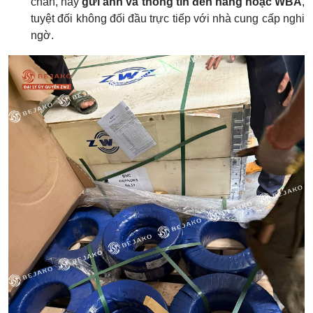
chắn, hãy
gửi ảnh và thông tin đến hãng hoặc WBA
,
tuyệt đối không đối đầu trực tiếp với nhà cung cấp nghi
ngờ.