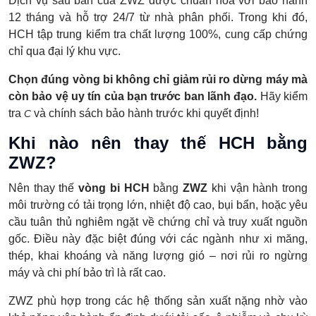
Dịch vụ sau bán của ZWZ được chuẩn hóa với bảo hành
12 tháng và hỗ trợ 24/7 từ nhà phân phối. Trong khi đó,
HCH tập trung kiểm tra chất lượng 100%, cung cấp chứng
chỉ qua đại lý khu vực.
Chọn đúng vòng bi không chỉ giảm rủi ro dừng máy mà
còn bảo vệ uy tín của bạn trước ban lãnh đạo.
Hãy kiểm
tra
và chính sách bảo hành trước khi quyết định!
C
Khi nào nên thay thế HCH bằng
ZWZ?
Nên thay thế
vòng bi HCH
bằng
ZWZ
khi vận hành trong
môi trường có tải trọng lớn, nhiệt độ cao, bụi bẩn, hoặc yêu
cầu tuân thủ nghiêm ngặt về chứng chỉ và truy xuất nguồn
gốc. Điều này đặc biệt đúng với các ngành như xi măng,
thép, khai khoáng và năng lượng gió – nơi rủi ro ngừng
máy và chi phí bảo trì là rất cao.
ZWZ phù hợp trong các hệ thống sản xuất nặng nhờ vào