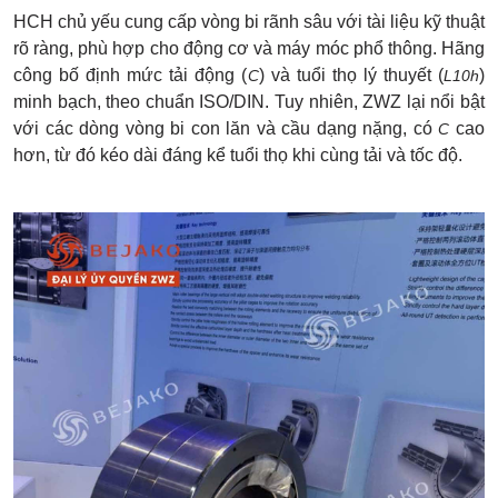
HCH chủ yếu cung cấp vòng bi rãnh sâu với tài liệu kỹ thuật
rõ ràng, phù hợp cho động cơ và máy móc phổ thông. Hãng
công bố định mức tải động (
) và tuổi thọ lý thuyết (
)
C
L10h
minh bạch, theo chuẩn ISO/DIN. Tuy nhiên, ZWZ lại nổi bật
với các dòng vòng bi con lăn và cầu dạng nặng, có
cao
C
hơn, từ đó kéo dài đáng kể tuổi thọ khi cùng tải và tốc độ.