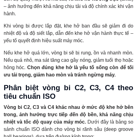
– ảnh hưởng đến khả năng chịu tải và độ chính xác khi vận
hành.
Khi vòng bi được lắp đặt, khe hở ban đầu sẽ giảm đi do
nhiệt độ và độ siết lắp, dẫn đến khe hở vận hành thực tế –
yếu tố quyết định hiệu suất máy móc.
Nếu khe hở quá lớn, vòng bi sẽ bị rung, ồn và nhanh mòn.
Nếu quá nhỏ, ma sát tăng cao gây nóng, giảm tuổi thọ hoặc
hỏng hóc.
Chọn đúng khe hở là yếu tố sống còn để tối
ưu tải trọng, giảm hao mòn và tránh ngừng máy.
Phân biệt vòng bi C2, C3, C4 theo
tiêu chuẩn ISO
Vòng bi C2, C3 và C4 khác nhau ở mức độ khe hở bên
trong, ảnh hưởng trực tiếp đến độ bền, khả năng chịu
nhiệt và tốc độ quay của máy móc.
Dưới đây là bảng so
sánh chuẩn ISO dành cho vòng bi rãnh sâu (deep groove
ball bearings), dựa trên đường kính trong: