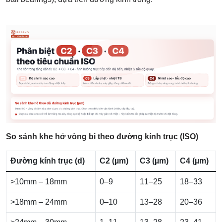
So sánh khe hở vòng bi theo đường kính trục (ISO)
Đường kính trục (d)
C2 (µm)
C3 (µm)
C4 (µm)
>10mm – 18mm
0–9
11–25
18–33
>18mm – 24mm
0–10
13–28
20–36