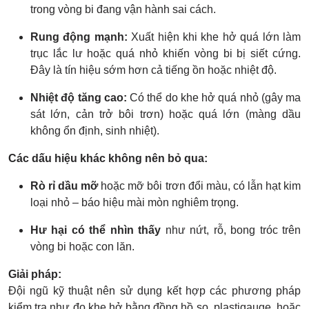
trong vòng bi đang vận hành sai cách.
Rung động mạnh:
Xuất hiện khi khe hở quá lớn làm
trục lắc lư hoặc quá nhỏ khiến vòng bi bị siết cứng.
Đây là tín hiệu sớm hơn cả tiếng ồn hoặc nhiệt độ.
Nhiệt độ tăng cao:
Có thể do khe hở quá nhỏ (gây ma
sát lớn, cản trở bôi trơn) hoặc quá lớn (màng dầu
không ổn định, sinh nhiệt).
Các dấu hiệu khác không nên bỏ qua:
Rò rỉ dầu mỡ
hoặc mỡ bôi trơn đổi màu, có lẫn hạt kim
loại nhỏ – báo hiệu mài mòn nghiêm trọng.
Hư hại có thể nhìn thấy
như nứt, rỗ, bong tróc trên
vòng bi hoặc con lăn.
Giải pháp:
Đội ngũ kỹ thuật nên sử dụng kết hợp các phương pháp
kiểm tra như đo khe hở bằng đồng hồ so, plastigauge, hoặc