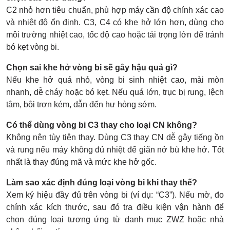
C2 nhỏ hơn tiêu chuẩn, phù hợp máy cần độ chính xác cao
và nhiệt độ ổn định. C3, C4 có khe hở lớn hơn, dùng cho
môi trường nhiệt cao, tốc độ cao hoặc tải trọng lớn để tránh
bó kẹt vòng bi.
Chọn sai khe hở vòng bi sẽ gây hậu quả gì?
Nếu khe hở quá nhỏ, vòng bi sinh nhiệt cao, mài mòn
nhanh, dễ cháy hoặc bó kẹt. Nếu quá lớn, trục bị rung, lệch
tâm, bôi trơn kém, dẫn đến hư hỏng sớm.
Có thể dùng vòng bi C3 thay cho loại CN không?
Không nên tùy tiện thay. Dùng C3 thay CN dễ gây tiếng ồn
và rung nếu máy không đủ nhiệt để giãn nở bù khe hở. Tốt
nhất là thay đúng mã và mức khe hở gốc.
Làm sao xác định đúng loại vòng bi khi thay thế?
Xem ký hiệu đầy đủ trên vòng bi (ví dụ: “C3”). Nếu mờ, đo
chính xác kích thước, sau đó tra điều kiện vận hành để
chọn đúng loại tương ứng từ danh mục ZWZ hoặc nhà