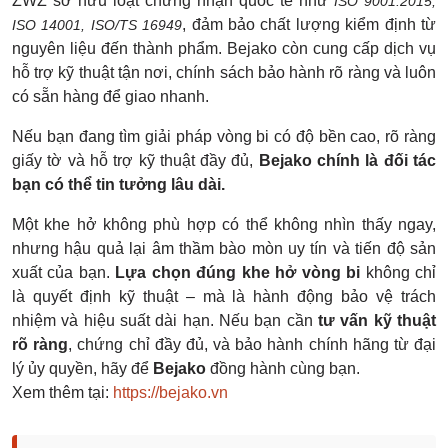
ZWZ sở hữu loạt chứng nhận quốc tế như
ISO 9001:2015,
, đảm bảo chất lượng kiểm định từ
ISO 14001, ISO/TS 16949
nguyên liệu đến thành phẩm. Bejako còn cung cấp dịch vụ
hỗ trợ kỹ thuật tận nơi, chính sách bảo hành rõ ràng và luôn
có sẵn hàng để giao nhanh.
Nếu bạn đang tìm giải pháp vòng bi có độ bền cao, rõ ràng
giấy tờ và hỗ trợ kỹ thuật đầy đủ,
Bejako chính là đối tác
bạn có thể tin tưởng lâu dài.
Một khe hở không phù hợp có thể không nhìn thấy ngay,
nhưng hậu quả lại âm thầm bào mòn uy tín và tiến độ sản
xuất của bạn.
Lựa chọn đúng khe hở vòng bi
không chỉ
là quyết định kỹ thuật – mà là hành động bảo vệ trách
nhiệm và hiệu suất dài hạn. Nếu bạn cần
tư vấn kỹ thuật
rõ ràng
, chứng chỉ đầy đủ, và bảo hành chính hãng từ đại
lý ủy quyền, hãy để
Bejako
đồng hành cùng bạn.
Xem thêm tại:
https://bejako.vn