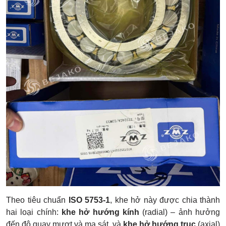
Theo tiêu chuẩn
ISO 5753-1
, khe hở này được chia thành
hai loại chính:
khe hở hướng kính
(radial) – ảnh hưởng
đến độ quay mượt và ma sát, và
khe hở hướng trục
(axial)