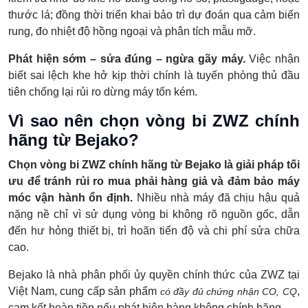
thước lá; đồng thời triển khai bảo trì dự đoán qua cảm biến
rung, đo nhiệt độ hồng ngoại và phân tích mẫu mỡ.
Phát hiện sớm – sửa đúng – ngừa gãy máy.
Việc nhận
biết sai lệch khe hở kịp thời chính là tuyến phòng thủ đầu
tiên chống lại rủi ro dừng máy tốn kém.
Vì sao nên chọn vòng bi ZWZ chính
hãng từ Bejako?
Chọn vòng bi ZWZ chính hãng từ Bejako là giải pháp tối
ưu để tránh rủi ro mua phải hàng giả và đảm bảo máy
móc vận hành ổn định.
Nhiều nhà máy đã chịu hậu quả
nặng nề chỉ vì sử dụng vòng bi không rõ nguồn gốc, dẫn
đến hư hỏng thiết bị, trì hoãn tiến độ và chi phí sửa chữa
cao.
Bejako là nhà phân phối ủy quyền chính thức của ZWZ tại
Việt Nam, cung cấp sản phẩm
,
có đầy đủ chứng nhận CO, CQ
cam kết hoàn tiền nếu phát hiện hàng không chính hãng.