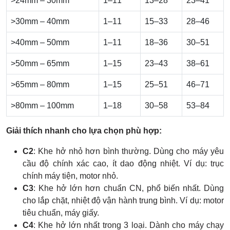
>24mm – 30mm
1–11
13–28
23–41
>30mm – 40mm
1–11
15–33
28–46
>40mm – 50mm
1–11
18–36
30–51
>50mm – 65mm
1–15
23–43
38–61
>65mm – 80mm
1–15
25–51
46–71
>80mm – 100mm
1–18
30–58
53–84
Giải thích nhanh cho lựa chọn phù hợp:
C2
: Khe hở nhỏ hơn bình thường. Dùng cho máy yêu
cầu độ chính xác cao, ít dao động nhiệt. Ví dụ: trục
chính máy tiện, motor nhỏ.
C3
: Khe hở lớn hơn chuẩn CN, phổ biến nhất. Dùng
cho lắp chặt, nhiệt độ vận hành trung bình. Ví dụ: motor
tiêu chuẩn, máy giấy.
C4
: Khe hở lớn nhất trong 3 loại. Dành cho máy chạy