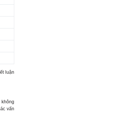
ết luận
ỡ không
các vấn