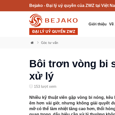
Bejako - Đại lý uỷ quyền của ZWZ tại Việt N
Giới thiệu
Về
Góc tư vấn
Bôi trơn vòng bi 
xử lý
153 lượt xem
Nhiều kỹ thuật viên gặp vòng bi nóng, kê
êm hơn vài giờ, nhưng không giải quyết 
mỡ có thể làm nhiệt tăng cao hơn, thổi hỏng
quan trọng, dấu hiệu cần xử lý thường kh