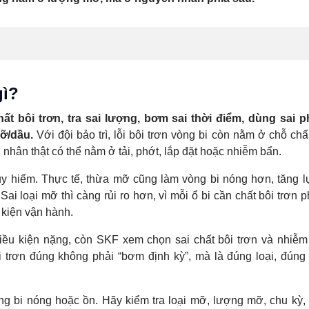
gì?
chất bôi trơn, tra sai lượng, bơm sai thời điểm, dùng sai
mỡ/dầu.
Với đội bảo trì, lỗi bôi trơn vòng bi còn nằm ở chỗ ch
nhân thật có thể nằm ở tải, phớt, lắp đặt hoặc nhiễm bẩn.
uy hiểm. Thực tế, thừa mỡ cũng làm vòng bi nóng hơn, tăng l
i loại mỡ thì càng rủi ro hơn, vì mỗi ổ bi cần chất bôi trơn 
u kiện vận hành.
ều kiện nặng, còn SKF xem chọn sai chất bôi trơn và nhiễm
trơn đúng không phải “bơm định kỳ”, mà là đúng loại, đúng
 bi nóng hoặc ồn. Hãy kiểm tra loại mỡ, lượng mỡ, chu kỳ