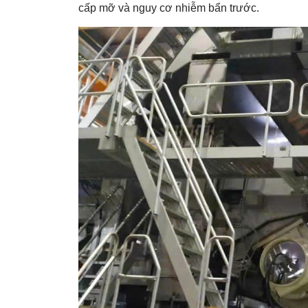
cấp mỡ và nguy cơ nhiễm bẩn trước.