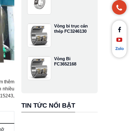
Vòng bi trục cán
thép FC3246130
Vòng Bi
FC3652168
âm thêm
n nhiều
 15243,
TIN TỨC NỔI BẬT
mỡ