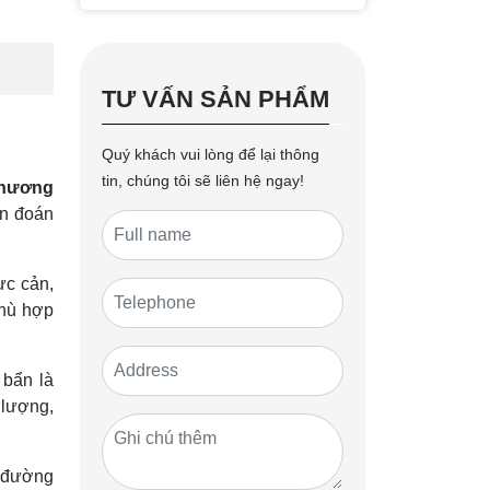
TƯ VẤN SẢN PHẨM
Quý khách vui lòng để lại thông
tin, chúng tôi sẽ liên hệ ngay!
 phương
ẩn đoán
ực cản,
phù hợp
 bẩn là
 lượng,
, đường