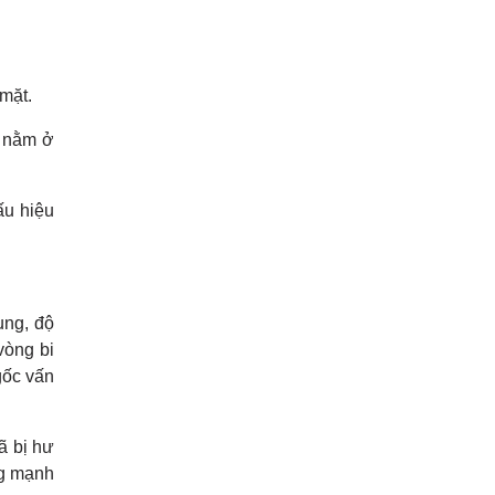
 mặt.
n nằm ở
ấu hiệu
ụng, độ
vòng bi
gốc vấn
ã bị hư
ng mạnh