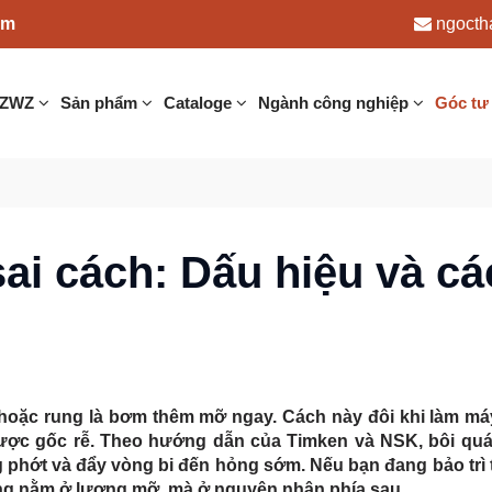
am
ngocth
 ZWZ
Sản phẩm
Cataloge
Ngành công nghiệp
Góc tư
sai cách: Dấu hiệu và c
u hoặc rung là bơm thêm mỡ ngay. Cách này đôi khi làm m
được gốc rễ. Theo hướng dẫn của Timken và NSK, bôi quá
 phớt và đẩy vòng bi đến hỏng sớm. Nếu bạn đang bảo trì t
ông nằm ở lượng mỡ, mà ở nguyên nhân phía sau.