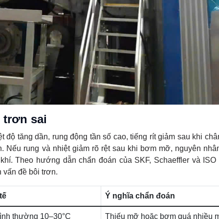
 trơn sai
t độ tăng dần, rung động tần số cao, tiếng rít giảm sau khi ch
n. Nếu rung và nhiệt giảm rõ rệt sau khi bơm mỡ, nguyên nhâ
khí. Theo hướng dẫn chẩn đoán của SKF, Schaeffler và ISO
vấn đề bôi trơn.
tế
Ý nghĩa chẩn đoán
ình thường 10–30°C
Thiếu mỡ hoặc bơm quá nhiều 