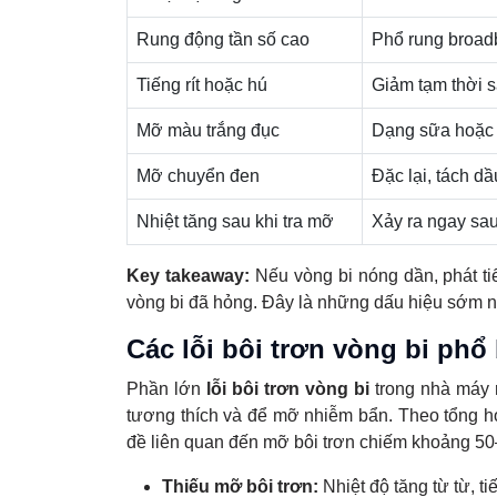
Rung động tần số cao
Phổ rung broad
Tiếng rít hoặc hú
Giảm tạm thời 
Mỡ màu trắng đục
Dạng sữa hoặc
Mỡ chuyển đen
Đặc lại, tách dầ
Nhiệt tăng sau khi tra mỡ
Xảy ra ngay sa
Key takeaway:
Nếu vòng bi nóng dần, phát tiế
vòng bi đã hỏng. Đây là những dấu hiệu sớm nh
Các lỗi bôi trơn vòng bi phổ
Phần lớn
lỗi bôi trơn vòng bi
trong nhà máy r
tương thích và để mỡ nhiễm bẩn. Theo tổng hợ
đề liên quan đến mỡ bôi trơn chiếm khoảng 5
Thiếu mỡ bôi trơn:
Nhiệt độ tăng từ từ, t