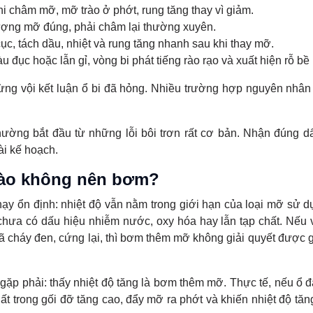
i châm mỡ, mỡ trào ở phớt, rung tăng thay vì giảm.
ượng mỡ đúng, phải châm lại thường xuyên.
ục, tách dầu, nhiệt và rung tăng nhanh sau khi thay mỡ.
đục hoặc lẫn gỉ, vòng bi phát tiếng rào rạo và xuất hiện rỗ bề
 đừng vội kết luận ổ bi đã hỏng. Nhiều trường hợp nguyên nhâ
hường bắt đầu từ những lỗi bôi trơn rất cơ bản. Nhận đúng d
ài kế hoạch.
nào không nên bơm?
y ổn định: nhiệt độ vẫn nằm trong giới hạn của loại mỡ sử d
chưa có dấu hiệu nhiễm nước, oxy hóa hay lẫn tạp chất. Nếu 
 cháy đen, cứng lại, thì bơm thêm mỡ không giải quyết được 
ì gặp phải: thấy nhiệt độ tăng là bơm thêm mỡ. Thực tế, nếu ổ đ
ất trong gối đỡ tăng cao, đẩy mỡ ra phớt và khiến nhiệt độ tă