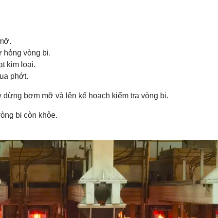
 mỡ.
ư hỏng vòng bi.
 kim loại.
ua phớt.
ãy dừng bơm mỡ và lên kế hoạch kiểm tra vòng bi.
òng bi còn khỏe.