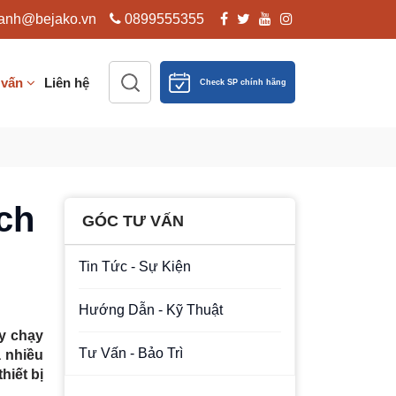
anh@bejako.vn
0899555355
 vấn
Liên hệ
Check SP chính hãng
ách
GÓC TƯ VẤN
Tin Tức - Sự Kiện
Hướng Dẫn - Kỹ Thuật
áy chạy
Tư Vấn - Bảo Trì
 nhiều
hiết bị