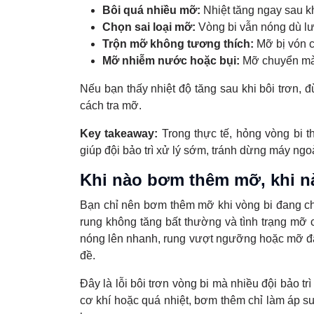
Bôi quá nhiều mỡ:
Nhiệt tăng ngay sau kh
Chọn sai loại mỡ:
Vòng bi vẫn nóng dù l
Trộn mỡ không tương thích:
Mỡ bị vón c
Mỡ nhiễm nước hoặc bụi:
Mỡ chuyển màu 
Nếu bạn thấy nhiệt độ tăng sau khi bôi trơn,
cách tra mỡ.
Key takeaway:
Trong thực tế, hỏng vòng bi t
giúp đội bảo trì xử lý sớm, tránh dừng máy ngo
Khi nào bơm thêm mỡ, khi 
Bạn chỉ nên bơm thêm mỡ khi vòng bi đang chạ
rung không tăng bất thường và tình trạng mỡ 
nóng lên nhanh, rung vượt ngưỡng hoặc mỡ đã
đề.
Đây là lỗi bôi trơn vòng bi mà nhiều đội bảo tr
cơ khí hoặc quá nhiệt, bơm thêm chỉ làm áp su