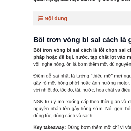
Nội dung
Bôi trơn vòng bi sai cách là 
Bôi trơn vòng bi sai cách là lỗi chọn sai 
pháp hoặc để bụi, nước, tạp chất lọt vào 
vội: nghe nóng, ồn là bơm thêm mỡ, dù nguyên 
Điểm dễ sai nhất là tưởng “thiếu mỡ” mới ng
gây rò mỡ, hỏng phớt hoặc ảnh hưởng motor. Sa
với nhiệt độ, tốc độ, tải, nước, hóa chất và điề
NSK lưu ý mỡ xuống cấp theo thời gian và đi
nguyên nhân lớn gây hỏng sớm. Nói gọn: bôi 
đúng lúc, đúng cách và sạch.
Key takeaway:
Đừng bơm thêm mỡ chỉ vì vòng