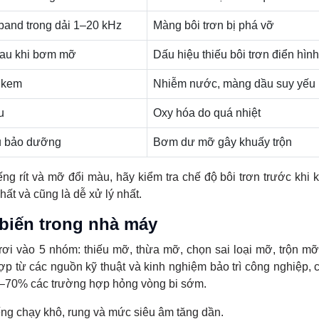
band trong dải 1–20 kHz
Màng bôi trơn bị phá vỡ
sau khi bơm mỡ
Dấu hiệu thiếu bôi trơn điển hình
 kem
Nhiễm nước, màng dầu suy yếu
u
Oxy hóa do quá nhiệt
u bảo dưỡng
Bơm dư mỡ gây khuấy trộn
ng rít và mỡ đổi màu, hãy kiểm tra chế độ bôi trơn trước khi k
ất và cũng là dễ xử lý nhất.
 biến trong nhà máy
ơi vào 5 nhóm: thiếu mỡ, thừa mỡ, chọn sai loại mỡ, trộn m
p từ các nguồn kỹ thuật và kinh nghiệm bảo trì công nghiệp, 
0–70% các trường hợp hỏng vòng bi sớm.
iếng chạy khô, rung và mức siêu âm tăng dần.