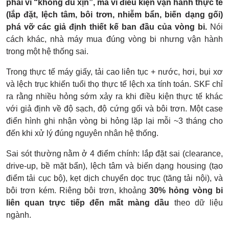
phải vì “không đủ xịn”, mà vì điều kiện vận hành thực tế
(lắp đặt, lệch tâm, bôi trơn, nhiễm bẩn, biến dạng gối)
phá vỡ các giả định thiết kế ban đầu của vòng bi.
Nói
cách khác, nhà máy mua đúng vòng bi nhưng vận hành
trong một hệ thống sai.
Trong thực tế máy giấy, tải cao liên tục + nước, hơi, bụi xơ
và lệch trục khiến tuổi thọ thực tế lệch xa tính toán. SKF chỉ
ra rằng nhiều hỏng sớm xảy ra khi điều kiện thực tế khác
với giả định về độ sạch, độ cứng gối và bôi trơn. Một case
điển hình ghi nhận vòng bi hỏng lặp lại mỗi ~3 tháng cho
đến khi xử lý đúng nguyên nhân hệ thống.
Sai sót thường nằm ở 4 điểm chính: lắp đặt sai (clearance,
drive-up, bề mặt bẩn), lệch tâm và biến dạng housing (tạo
điểm tải cục bộ), kẹt dịch chuyển dọc trục (tăng tải nội), và
bôi trơn kém. Riêng bôi trơn, khoảng
30% hỏng vòng bi
liên quan trực tiếp đến mất màng dầu
theo dữ liệu
ngành.