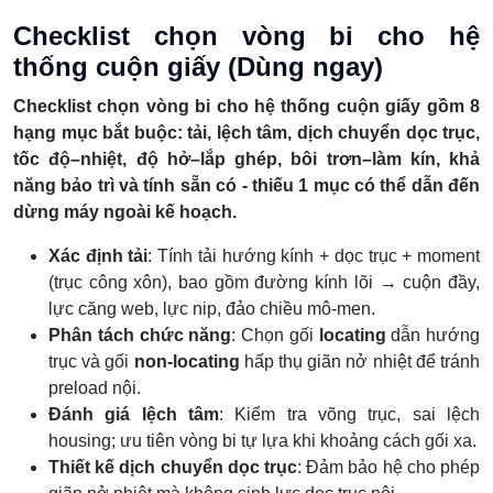
Checklist chọn vòng bi cho hệ
thống cuộn giấy (Dùng ngay)
Checklist chọn vòng bi cho hệ thống cuộn giấy gồm 8
hạng mục bắt buộc: tải, lệch tâm, dịch chuyển dọc trục,
tốc độ–nhiệt, độ hở–lắp ghép, bôi trơn–làm kín, khả
năng bảo trì và tính sẵn có - thiếu 1 mục có thể dẫn đến
dừng máy ngoài kế hoạch.
Xác định tải
: Tính tải hướng kính + dọc trục + moment
(trục công xôn), bao gồm đường kính lõi → cuộn đầy,
lực căng web, lực nip, đảo chiều mô-men.
Phân tách chức năng
: Chọn gối
locating
dẫn hướng
trục và gối
non-locating
hấp thụ giãn nở nhiệt để tránh
preload nội.
Đánh giá lệch tâm
: Kiểm tra võng trục, sai lệch
housing; ưu tiên vòng bi tự lựa khi khoảng cách gối xa.
Thiết kế dịch chuyển dọc trục
: Đảm bảo hệ cho phép