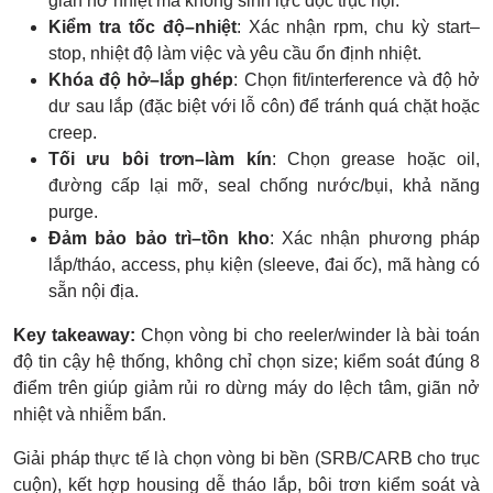
giãn nở nhiệt mà không sinh lực dọc trục nội.
Kiểm tra tốc độ–nhiệt
: Xác nhận rpm, chu kỳ start–
stop, nhiệt độ làm việc và yêu cầu ổn định nhiệt.
Khóa độ hở–lắp ghép
: Chọn fit/interference và độ hở
dư sau lắp (đặc biệt với lỗ côn) để tránh quá chặt hoặc
creep.
Tối ưu bôi trơn–làm kín
: Chọn grease hoặc oil,
đường cấp lại mỡ, seal chống nước/bụi, khả năng
purge.
Đảm bảo bảo trì–tồn kho
: Xác nhận phương pháp
lắp/tháo, access, phụ kiện (sleeve, đai ốc), mã hàng có
sẵn nội địa.
Key takeaway:
Chọn vòng bi cho reeler/winder là bài toán
độ tin cậy hệ thống, không chỉ chọn size; kiểm soát đúng 8
điểm trên giúp giảm rủi ro dừng máy do lệch tâm, giãn nở
nhiệt và nhiễm bẩn.
Giải pháp thực tế là chọn vòng bi bền (SRB/CARB cho trục
cuộn), kết hợp housing dễ tháo lắp, bôi trơn kiểm soát và