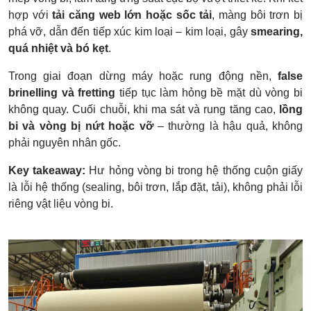
hợp với
tải căng web lớn hoặc sốc tải
, màng bôi trơn bị
phá vỡ, dẫn đến tiếp xúc kim loại – kim loại, gây
smearing,
quá nhiệt và bó kẹt
.
Trong giai đoạn dừng máy hoặc rung động nền,
false
brinelling và fretting
tiếp tục làm hỏng bề mặt dù vòng bi
không quay. Cuối chuỗi, khi ma sát và rung tăng cao,
lồng
bi và vòng bị nứt hoặc vỡ
– thường là hậu quả, không
phải nguyên nhân gốc.
Key takeaway:
Hư hỏng vòng bi trong hệ thống cuộn giấy
là lỗi hệ thống (sealing, bôi trơn, lắp đặt, tải), không phải lỗi
riêng vật liệu vòng bi.