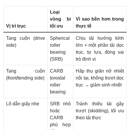
Loại
vòng bi
Vì sao bền hơn trong
Vị trí trục
tối ưu
thực tế
Tang cuộn (drive
Spherical
Chịu tải hướng kính
side)
roller
lớn + một phần tải dọc
bearing
trục, tự lựa, đóng vai
(SRB)
trò định vị
Tang cuộn
CARB
Hấp thụ giãn nở nhiệt
(front/tending side)
toroidal
nội tại, không trượt dọc
roller
trục → giảm sinh nhiệt
bearing
Lô dẫn giấy nhẹ
SRB nhỏ
Tránh thiếu tải gây
hoặc
trượt (skidding), tối ưu
CARB
theo tải thực
phù hợp