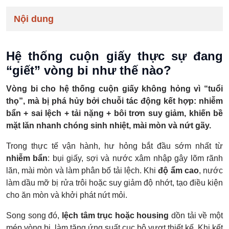
Nội dung
Hệ thống cuộn giấy thực sự đang
“giết” vòng bi như thế nào?
Vòng bi cho hệ thống cuộn giấy không hỏng vì “tuổi
thọ”, mà bị phá hủy bởi chuỗi tác động kết hợp: nhiễm
bẩn + sai lệch + tải nặng + bôi trơn suy giảm, khiến bề
mặt lăn nhanh chóng sinh nhiệt, mài mòn và nứt gãy.
Trong thực tế vận hành, hư hỏng bắt đầu sớm nhất từ
nhiễm bẩn
: bụi giấy, sợi và nước xâm nhập gây lõm rãnh
lăn, mài mòn và làm phân bố tải lệch. Khi
độ ẩm cao
, nước
làm dầu mỡ bị rửa trôi hoặc suy giảm độ nhớt, tạo điều kiện
cho ăn mòn và khởi phát nứt mỏi.
Song song đó,
lệch tâm trục hoặc housing
dồn tải về một
mép vòng bi, làm tăng ứng suất cục bộ vượt thiết kế. Khi kết