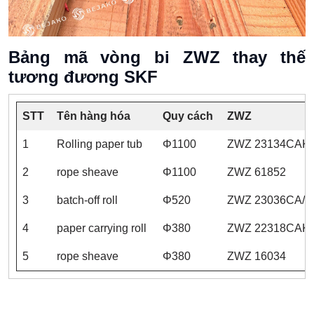
Bảng mã vòng bi ZWZ thay thế
tương đương SKF
STT
Tên hàng hóa
Quy cách
ZWZ
1
Rolling paper tub
Φ1100
ZWZ 23134CAK
2
rope sheave
Φ1100
ZWZ 61852
3
batch-off roll
Φ520
ZWZ 23036CA/
4
paper carrying roll
Φ380
ZWZ 22318CAK
5
rope sheave
Φ380
ZWZ 16034