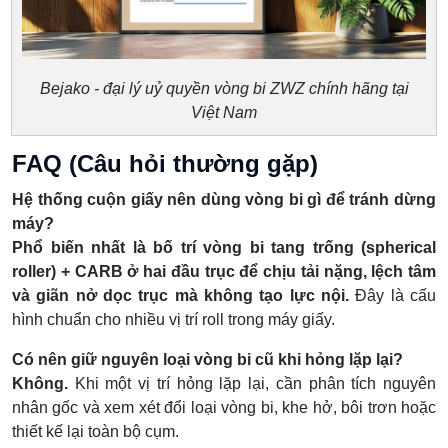
Bejako - đại lý uỷ quyền vòng bi ZWZ chính hãng tại
Việt Nam
FAQ (Câu hỏi thường gặp)
Hệ thống cuộn giấy nên dùng vòng bi gì để tránh dừng
máy?
Phổ biến nhất là bố trí vòng bi tang trống (spherical
roller) + CARB ở hai đầu trục để chịu tải nặng, lệch tâm
và giãn nở dọc trục mà không tạo lực nội.
Đây là cấu
hình chuẩn cho nhiều vị trí roll trong máy giấy.
Có nên giữ nguyên loại vòng bi cũ khi hỏng lặp lại?
Không.
Khi một vị trí hỏng lặp lại, cần phân tích nguyên
nhân gốc và xem xét đổi loại vòng bi, khe hở, bôi trơn hoặc
thiết kế lại toàn bộ cụm.