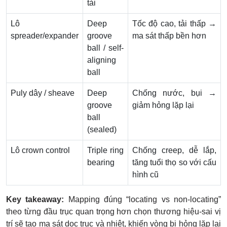
tải
Lô
Deep
Tốc độ cao, tải thấp →
spreader/expander
groove
ma sát thấp bền hơn
ball / self-
aligning
ball
Puly dây / sheave
Deep
Chống nước, bụi →
groove
giảm hỏng lặp lại
ball
(sealed)
Lô crown control
Triple ring
Chống creep, dễ lắp,
bearing
tăng tuổi thọ so với cấu
hình cũ
Key takeaway:
Mapping đúng “locating vs non-locating”
theo từng đầu trục quan trọng hơn chọn thương hiệu-sai vị
trí sẽ tạo ma sát dọc trục và nhiệt, khiến vòng bi hỏng lặp lại