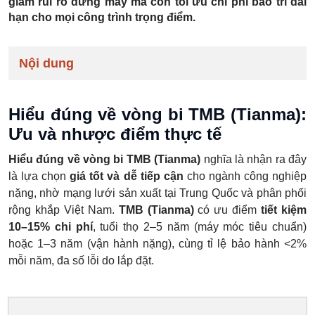
giảm rủi ro dừng máy mà còn tối ưu chi phí bảo trì dài
hạn cho mọi công trình trọng điểm.
Nội dung
Hiểu đúng về vòng bi TMB (Tianma):
Ưu và nhược điểm thực tế
Hiểu đúng về vòng bi TMB (Tianma)
nghĩa là nhận ra đây
là lựa chọn
giá tốt và dễ tiếp cận
cho ngành công nghiệp
nặng, nhờ mạng lưới sản xuất tại Trung Quốc và phân phối
rộng khắp Việt Nam.
TMB (Tianma)
có ưu điểm
tiết kiệm
10–15% chi phí
, tuổi thọ 2–5 năm (máy móc tiêu chuẩn)
hoặc 1–3 năm (vận hành nặng), cùng tỉ lệ bảo hành <2%
mỗi năm, đa số lỗi do lắp đặt.