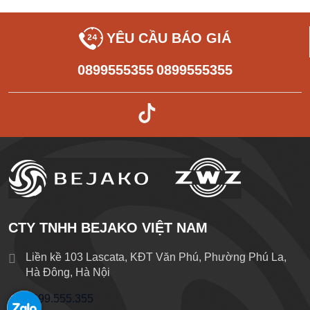
YÊU CẦU BÁO GIÁ
0899555355
0899555355
CTY TNHH BEJAKO VIỆT NAM
Liền kề 103 Lascata, KĐT Văn Phú, Phường Phú La,
Hà Đông, Hà Nội
0899.555.355